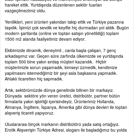
hareket ettik. Yurtdışında düzenlenen sektör fuarları
vazgeçilmezimiz oldu.
Yenilikleri, yeni ürünleri yakından takip ettik ve Türkiye pazarına
taşıdık. İşimizi çok sevdik ve keyifle hiç durmadan yol aldık. Bugün
modern şartlarda (online ve toptan satışın yönetildiği) toplam
1500 m2 alanda faaliyetimiz devam ediyor.
Ekibimizde dinamik, deneyimli , canla başla çalışan, 7 genç
arkadaşımız var. Geçen süre zarfında ülkemizde ve yurtdışında
toplam 500 bine yakın sırdaş müşteri kazandık. Hiçbir
müşterimizle sorun yaşamadık, kimseyi üzmedik, kendimize
yapılmasını istemediğimiz bir şeyi asla başkasına yapmadık.
Ahlaklı ticaretten hiç sapmadık.
Artık, sektörümüzde dünya genelinde bilinen bir markayız.
Dünyada sektöre yön veren üretici, distribütör, partner bütün
firmalarla yakın işbirliği içerisindeyiz. Ürünlerimiz Hollanda,
Almanya, İngiltere, İspanya, Amerika gibi dünya devleri ile toptan
alışveriş ticareti yapıyoruz.
Uluslararası birçok markanın distribütörü yada satış ortağıyız.
Erotik Alışverişin Türkiye Adresi, sloganı ile başladığımız bu yolda