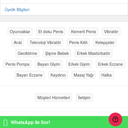
Üyelik Bilgileri
Oyuncaklar
Et doku Penis
Kemerli Penis
Vibratör
Anal
Teknoloji Vibratör
Penis Kılıfı
Kelepçeler
Geciktirme
Şişme Bebek
Erkek Mastürbatör
Penis Pompa
Bayan Giyim
Erkek Giyim
Erkek Eczane
Bayan Eczane
Kaydırıcı
Masaj Yağı
Halka
Müşteri Hizmetleri
İletişim
®
PlatinMarket
E-Ticaret Sistemi
İle Hazırlanmıştır.
WhatsApp ile Sor!