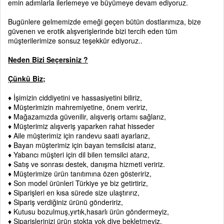
emin adımlarla ilerlemeye ve büyümeye devam ediyoruz.
Bugünlere gelmemizde emeği geçen bütün dostlarımıza, bize
güvenen ve erotik alışverişlerinde bizi tercih eden tüm
müşterilerimize sonsuz teşekkür ediyoruz..
Neden Bizi Seçersiniz ?
Çünkü Biz;
♦ İşimizin ciddiyetini ve hassasiyetini biliriz,
♦ Müşterimizin mahremiyetine, önem veririz,
♦ Mağazamızda güvenilir, alışveriş ortamı sağlarız,
♦ Müşterimiz alışveriş yaparken rahat hisseder
♦ Aile müşterimiz için randevu saati ayarlarız,
♦ Bayan müşterimiz için bayan temsilcisi atarız,
♦ Yabancı müşteri için dil bilen temsilci atarız,
♦ Satış ve sonrası destek, danışma hizmeti veririz.
♦ Müşterimize ürün tanıtımına özen gösteririz,
♦ Son model ürünleri Türkiye ye biz getirtiriz,
♦ Siparişleri en kısa sürede size ulaştırırız,
♦ Sipariş verdiğiniz ürünü göndeririz,
♦ Kutusu bozulmuş,yırtık,hasarlı ürün göndermeyiz,
♦ Siparişlerinizi ürün stokta yok diye bekletmeyiz,