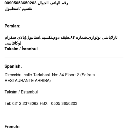
رقم الهاتف الجوال 00905053650203
تقسيم /اسطنبول
Persian;
تارلاباشی بولواری.شماره ۸۴.طبقه دوم.تکسیم.استانبول(بالای سفرام
لوکانتاسی
Taksim / İstanbul
Spanish;
Dirección: calle Tarlabasi. No: 84 Floor: 2 (Sofram
RESTAURANTE ARRIBA)
Taksim / Estambul
Tel: 0212 2378062 PBX - 0505 3650203
French;