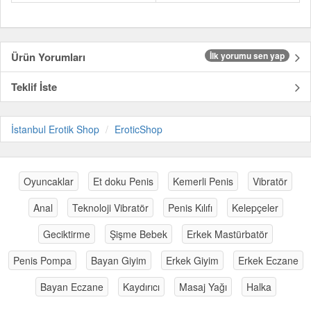
Ürün Yorumları
İlk yorumu sen yap
Teklif İste
İstanbul Erotik Shop
EroticShop
Oyuncaklar
Et doku Penis
Kemerli Penis
Vibratör
Anal
Teknoloji Vibratör
Penis Kılıfı
Kelepçeler
Geciktirme
Şişme Bebek
Erkek Mastürbatör
Penis Pompa
Bayan Giyim
Erkek Giyim
Erkek Eczane
Bayan Eczane
Kaydırıcı
Masaj Yağı
Halka