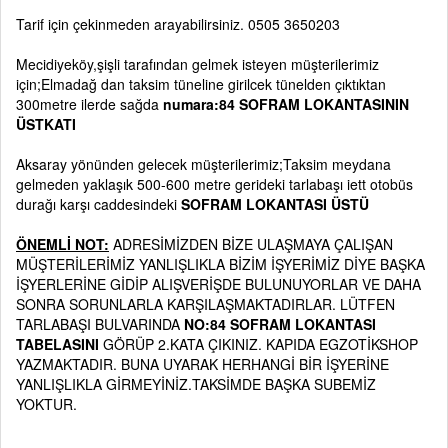
Tarif için çekinmeden arayabilirsiniz. 0505 3650203
Mecidiyeköy,şişli tarafından gelmek isteyen müşterilerimiz
için;Elmadağ dan taksim tüneline girilcek tünelden çıktıktan
300metre ilerde sağda
numara:84 SOFRAM LOKANTASININ
ÜSTKATI
Aksaray yönünden gelecek müşterilerimiz;Taksim meydana
gelmeden yaklaşık 500-600 metre gerideki tarlabaşı iett otobüs
durağı karşı caddesindeki
SOFRAM LOKANTASI ÜSTÜ
ÖNEMLİ NOT:
ADRESİMİZDEN BİZE ULAŞMAYA ÇALIŞAN
MÜŞTERİLERİMİZ YANLIŞLIKLA BİZİM İŞYERİMİZ DİYE BAŞKA
İŞYERLERİNE GİDİP ALIŞVERİŞDE BULUNUYORLAR VE DAHA
SONRA SORUNLARLA KARŞILAŞMAKTADIRLAR. LÜTFEN
TARLABAŞI BULVARINDA
NO:84 SOFRAM LOKANTASI
TABELASINI
GÖRÜP 2.KATA ÇIKINIZ. KAPIDA EGZOTİKSHOP
YAZMAKTADIR. BUNA UYARAK HERHANGİ BİR İŞYERİNE
YANLIŞLIKLA GİRMEYİNİZ.TAKSİMDE BAŞKA SUBEMİZ
YOKTUR.