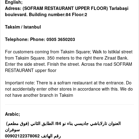
English;
Adress: (SOFRAM RESTAURANT UPPER FLOOR) Tarlabaşi
boulevard. Building number:84 Floor:2
Taksim / Istanbul
Telephone: Phone: 0505 3650203
For customers coming from Taksim Square; Walk to Istiklal street
from Taksim Square. 350 meters to the right there Ziraat Bank.
Enter the side street. Finish the street. Across the road SOFRAM
RESTAURANT upper floor
Important note: There is a sofram restaurant at the entrance. Do
not accidentally enter other stores in accordance with this. We do
not have another branch in Taksim
Arabic;
(العنوان تارلاباشي جاديسي بناء نو 84/ الطابق الثاني (فوق مطعم
سوفران
رقم الهاتف 00902122378062