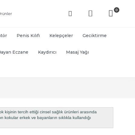
0
rünler
atör
Penis Kılıfı
Kelepçeler
Geciktirme
Bayan Eczane
Kaydırıcı
Masaj Yağı
k kişinin tercih ettiği cinsel sağlık ürünleri arasında
n kokular
erkek ve bayanların sıklıkla kullandığı