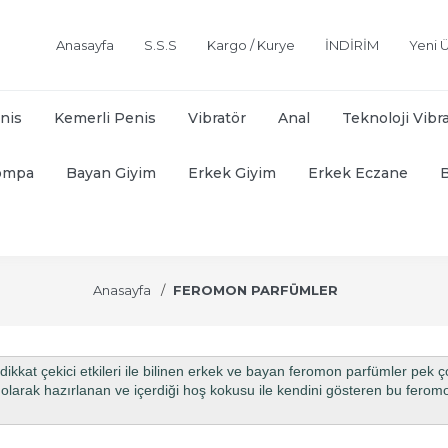
Anasayfa
S.S.S
Kargo / Kurye
İNDİRİM
Yeni Ü
nis
Kemerli Penis
Vibratör
Anal
Teknoloji Vibr
ompa
Bayan Giyim
Erkek Giyim
Erkek Eczane
Anasayfa
FEROMON PARFÜMLER
ikkat çekici etkileri ile bilinen
erkek ve bayan feromon parfümler
pek ço
el olarak hazırlanan ve içerdiği hoş kokusu ile kendini gösteren bu
feromo