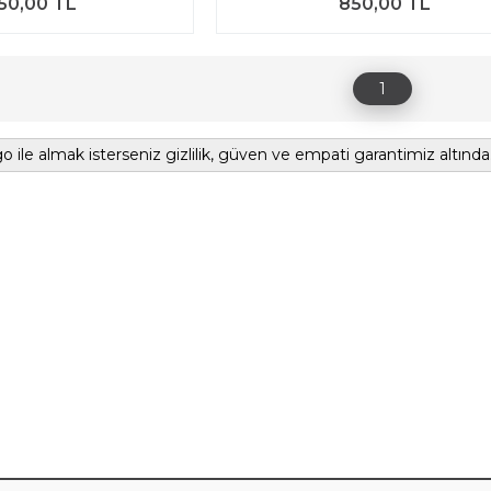
50,00 TL
850,00 TL
1
o ile almak isterseniz gizlilik, güven ve empati garantimiz altında