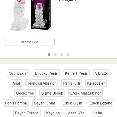
Sepete Ekle
Oyuncaklar
Et doku Penis
Kemerli Penis
Vibratör
Anal
Teknoloji Vibratör
Penis Kılıfı
Kelepçeler
Geciktirme
Şişme Bebek
Erkek Mastürbatör
Penis Pompa
Bayan Giyim
Erkek Giyim
Erkek Eczane
Bayan Eczane
Kaydırıcı
Masaj Yağı
Halka