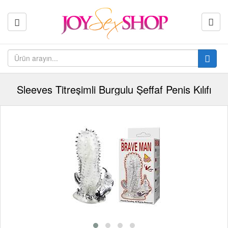
Sleeves Titreşimli Burgulu Şeffaf Penis Kılıfı