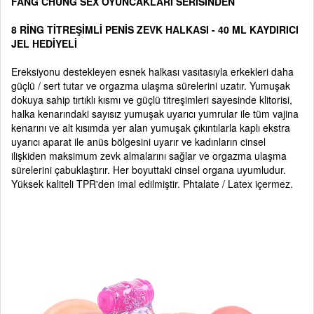
FANG CHUNG SEX OYUNCAKLARI SERİSİNDEN
8 RİNG TİTREŞİMLİ PENİS ZEVK HALKASI - 40 ML KAYDIRICI
JEL HEDİYELİ
Ereksiyonu destekleyen esnek halkası vasıtasıyla erkekleri daha
güçlü / sert tutar ve orgazma ulaşma sürelerini uzatır. Yumuşak
dokuya sahip tırtıklı kısmı ve güçlü titreşimleri sayesinde klitorisi,
halka kenarındaki sayısız yumuşak uyarıcı yumrular ile tüm vajina
kenarını ve alt kısımda yer alan yumuşak çıkıntılarla kaplı ekstra
uyarıcı aparat ile anüs bölgesini uyarır ve kadınların cinsel
ilişkiden maksimum zevk almalarını sağlar ve orgazma ulaşma
sürelerini çabuklaştırır. Her boyuttaki cinsel organa uyumludur.
Yüksek kaliteli TPR'den imal edilmiştir. Phtalate / Latex içermez.