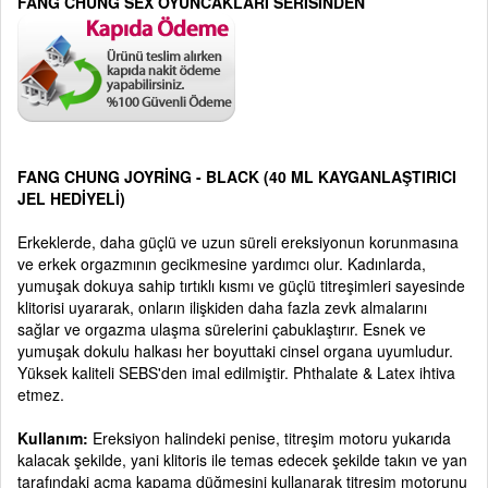
FANG CHUNG SEX OYUNCAKLARI SERİSİNDEN
FANG CHUNG JOYRİNG - BLACK (40 ML KAYGANLAŞTIRICI
JEL HEDİYELİ)
Erkeklerde, daha güçlü ve uzun süreli ereksiyonun korunmasına
ve erkek orgazmının gecikmesine yardımcı olur. Kadınlarda,
yumuşak dokuya sahip tırtıklı kısmı ve güçlü titreşimleri sayesinde
klitorisi uyararak, onların ilişkiden daha fazla zevk almalarını
sağlar ve orgazma ulaşma sürelerini çabuklaştırır. Esnek ve
yumuşak dokulu halkası her boyuttaki cinsel organa uyumludur.
Yüksek kaliteli SEBS'den imal edilmiştir. Phthalate & Latex ihtiva
etmez.
Kullanım:
Ereksiyon halindeki penise, titreşim motoru yukarıda
kalacak şekilde, yani klitoris ile temas edecek şekilde takın ve yan
tarafındaki açma kapama düğmesini kullanarak titreşim motorunu