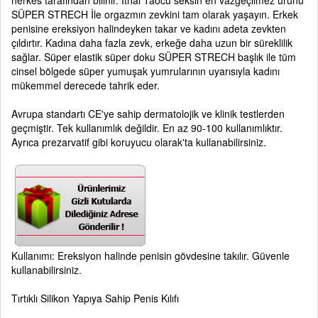
herkes tarafından bilinir. İthal Taocu seksin en vazgeçilmez ürünü
SÜPER STRECH İle orgazmın zevkini tam olarak yaşayın. Erkek
penisine ereksiyon halindeyken takar ve kadını adeta zevkten
çıldırtır. Kadına daha fazla zevk, erkeğe daha uzun bir süreklilik
sağlar. Süper elastik süper doku SÜPER STRECH başlık ile tüm
cinsel bölgede süper yumuşak yumrularının uyarısıyla kadını
mükemmel derecede tahrik eder.
Avrupa standartı CE'ye sahip dermatolojik ve klinik testlerden
geçmiştir. Tek kullanımlık değildir. En az 90-100 kullanımlıktır.
Ayrıca prezarvatif gibi koruyucu olarak'ta kullanabilirsiniz.
Kullanımı: Ereksiyon halinde penisin gövdesine takılır. Güvenle
kullanabilirsiniz.
Tırtıklı Silikon Yapıya Sahip Penis Kılıfı