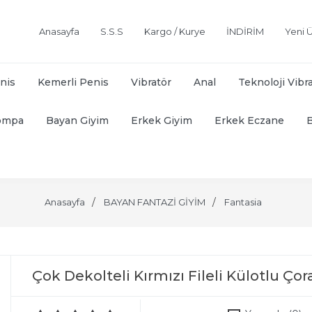
Anasayfa
S.S.S
Kargo / Kurye
İNDİRİM
Yeni Ü
nis
Kemerli Penis
Vibratör
Anal
Teknoloji Vibr
ompa
Bayan Giyim
Erkek Giyim
Erkek Eczane
Anasayfa
BAYAN FANTAZİ GİYİM
Fantasia
Çok Dekolteli Kırmızı Fileli Külotlu Çor