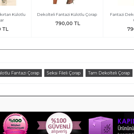
kırtan Külotlu
Dekolteli Fantazi Külotlu Çorap
Fantazi Deko
ar
790,00 TL
0 TL
79
lotlu Fantazi Çorap
Seksi Fileli Çorap
Tam Dekolteli Çorap