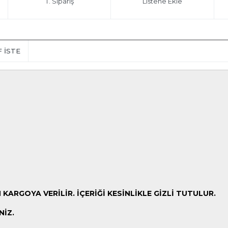
T. Sipariş
Listene Ekle
F İSTE
ARGOYA VERİLİR. İÇERİĞİ KESİNLİKLE GİZLİ TUTULUR.
NİZ.