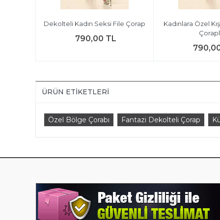
lu Siyah
Dekolteli Kadın Seksi File Çorap
Kadınlara Özel Kış
Çorapl
790,00 TL
790,0
ÜRÜN ETIKETLERI
Özel Bölge Çorabı
Fantazi Dekolteli Çorap
Kü