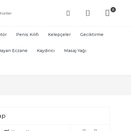
0
rünler
atör
Penis Kılıfı
Kelepçeler
Geciktirme
Bayan Eczane
Kaydırıcı
Masaj Yağı
ap