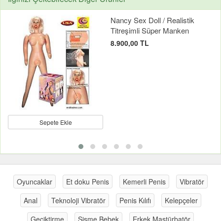
Nancy Sex Doll / Realistik
Titreşimli Süper Manken
8.900,00 TL
Sepete Ekle
Oyuncaklar
Et doku Penis
Kemerli Penis
Vibratör
Anal
Teknoloji Vibratör
Penis Kılıfı
Kelepçeler
Geciktirme
Şişme Bebek
Erkek Mastürbatör