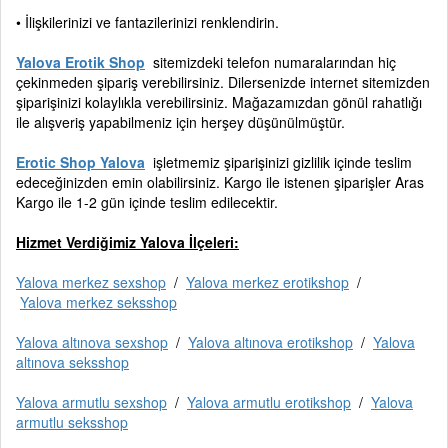
• İlişkilerinizi ve fantazilerinizi renklendirin.
Yalova Erotik Shop
sitemizdeki telefon numaralarından hiç
çekinmeden şipariş verebilirsiniz. Dilersenizde internet sitemizden
şiparişinizi kolaylıkla verebilirsiniz. Mağazamızdan gönül rahatlığı
ile alışveriş yapabilmeniz için herşey düşünülmüştür.
Erotic Shop Yalova
işletmemiz şiparişinizi gizlilik içinde teslim
edeceğinizden emin olabilirsiniz. Kargo ile istenen şiparişler Aras
Kargo ile 1-2 gün içinde teslim edilecektir.
Hizmet Verdiğimiz Yalova İlçeleri:
Yalova merkez sexshop
/
Yalova merkez erotikshop
/
Yalova merkez seksshop
Yalova altınova sexshop
/
Yalova altınova erotikshop
/
Yalova
altınova seksshop
Yalova armutlu sexshop
/
Yalova armutlu erotikshop
/
Yalova
armutlu seksshop