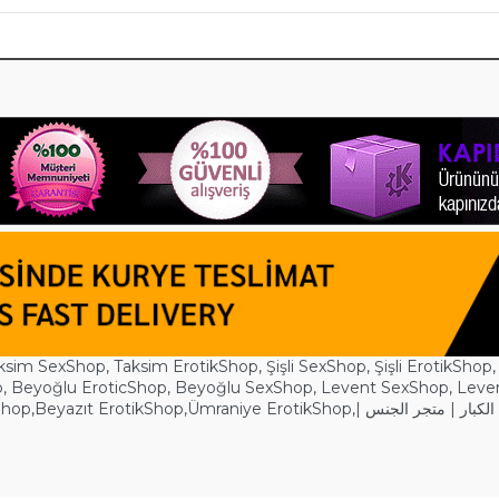
ksim SexShop
,
Taksim ErotikShop
,
Şişli SexShop
,
Şişli ErotikShop
p
,
Beyoğlu EroticShop
,
Beyoğlu SexShop
,
Levent SexShop
,
Leve
Shop
,
Beyazıt ErotikShop
,
Ümraniye ErotikShop
,
| لكبار | متجر الجنس