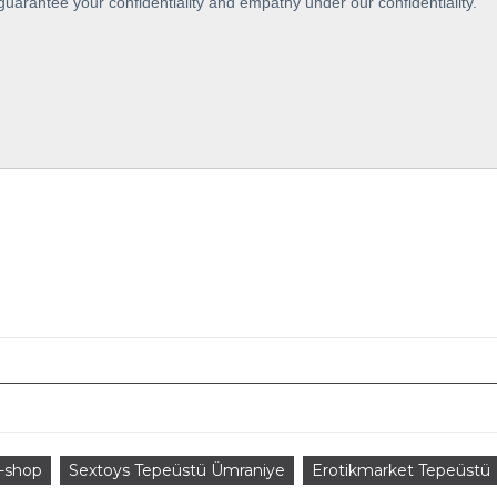
guarantee your confidentiality and empathy under our confidentiality.
k-shop
Sextoys Tepeüstü Ümraniye
Erotikmarket Tepeüstü