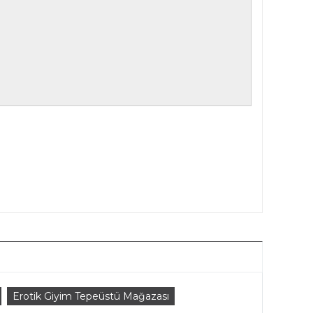
Erotik Giyim Tepeüstü Mağazası