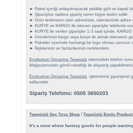
► Paket içeriği anlaşılmayacak şekilde gizli ve kapalı bi
► Şiparişiniz sadece şipariş veren kişiye teslim edilir.
► Ürün teslimatını ister adresinize, istersenizde adres
► KURYE ve KARGO ile istenen şiparişler telefonla ona
► KURYE ile verilen şiparişler 1-3 saat içinde, KARGO il
► Ürünlerimizi kargo veya kurye ile almak isterseniz giz
► Paketler üzerinde herhangi bir logo olması canınızı s
► İlişkilerinizi ve fantazilerinizi renklendirin.
Erotikshop Ümraniye Tepeüstü
sitemizdeki telefon numar
Mağazamızdan gönül rahatlığı ile alışveriş yapabilmeni
Eroticshop Ümraniye Tepeüstü
işletmemiz şiparişinizi gi
edilecektir.
Sipariş Telefonu: 0505 3650203
/
Tepeüstü Sex Toys Shop
Tepeüstü Erotic Product
It's a store where fantasy goods for people wanting 