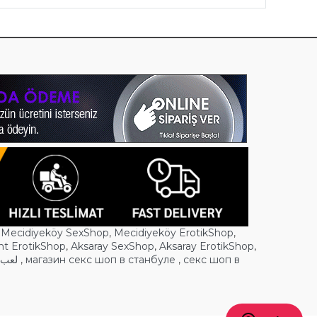
,
Mecidiyeköy SexShop
,
Mecidiyeköy ErotikShop
,
nt ErotikShop
,
Aksaray SexShop
,
Aksaray ErotikShop
,
لعب ا
,
магазин секс шоп в станбуле
,
секс шоп в