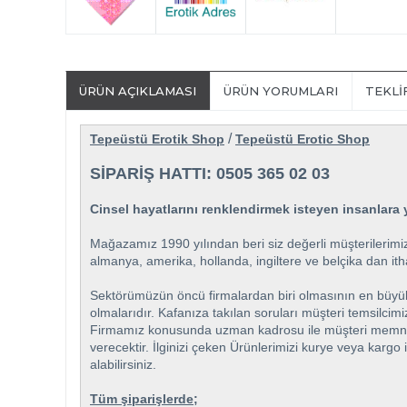
ÜRÜN AÇIKLAMASI
ÜRÜN YORUMLARI
TEKLI
/
Tepeüstü Erotik Shop
Tepeüstü Erotic Shop
SİPARİŞ HATTI: 0505 365 02 03
Cinsel hayatlarını renklendirmek isteyen insanlara y
Mağazamız 1990 yılından beri siz değerli müşterilerimiz
almanya, amerika, hollanda, ingiltere ve belçika dan itha
Sektörümüzün öncü firmalardan biri olmasının en büyük öz
olmalarıdır. Kafanıza takılan soruları müşteri temsilcim
Firmamız konusunda uzman kadrosu ile müşteri memnuniyet
verecektir. İlginizi çeken Ürünlerimizi kurye veya kargo 
alabilirsiniz.
Tüm şiparişlerde;