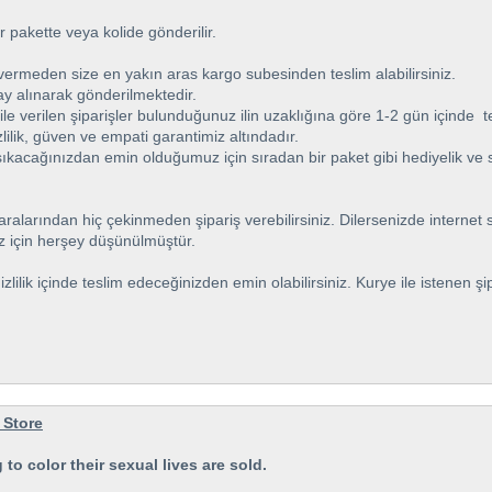
r pakette veya kolide gönderilir.
 vermeden size en yakın aras kargo subesinden teslim alabilirsiniz.
y alınarak gönderilmektedir.
e verilen şiparişler bulunduğunuz ilin uzaklığına göre 1-2 gün içinde te
lilik, güven ve empati garantimiz altındadır.
ıkacağınızdan emin olduğumuz için sıradan bir paket gibi hediyelik ve sa
alarından hiç çekinmeden şipariş verebilirsiniz. Dilersenizde internet sit
z için herşey düşünülmüştür.
zlilik içinde teslim edeceğinizden emin olabilirsiniz. Kurye ile istenen şip
 Store
to color their sexual lives are sold.