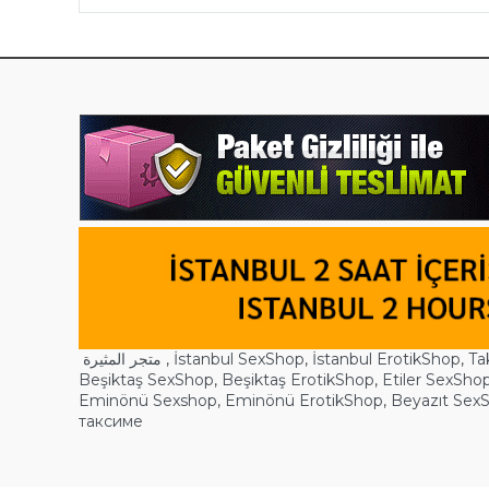
متجر المثيرة ,
İstanbul SexShop
,
İstanbul ErotikShop
,
Ta
Beşiktaş SexShop
,
Beşiktaş ErotikShop
,
Etiler SexSho
Eminönü Sexshop
,
Eminönü ErotikShop
,
Beyazıt Sex
таксиме