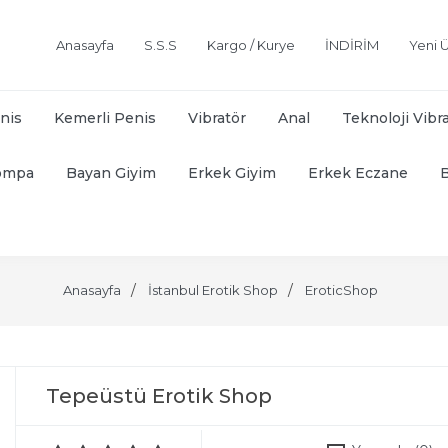
Anasayfa
S.S.S
Kargo / Kurye
İNDİRİM
Yeni Ü
nis
Kemerli Penis
Vibratör
Anal
Teknoloji Vibr
ompa
Bayan Giyim
Erkek Giyim
Erkek Eczane
Anasayfa
İstanbul Erotik Shop
EroticShop
Tepeüstü Erotik Shop