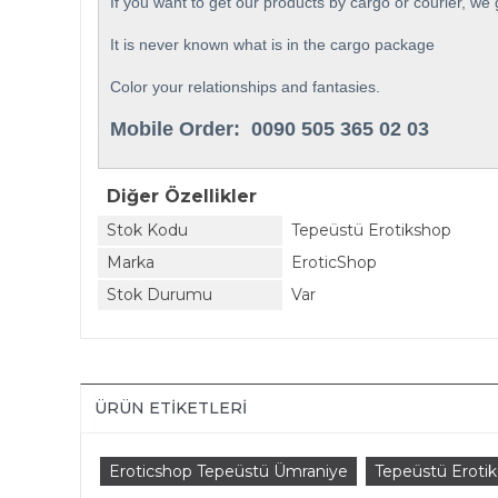
If you want to get our products by cargo or courier, we 
It is never known what is in the cargo package
Color your relationships and fantasies.
Mobile Order: 0090 505 365 02 03
Diğer Özellikler
Stok Kodu
Tepeüstü Erotikshop
Marka
EroticShop
Stok Durumu
Var
ÜRÜN ETIKETLERI
Eroticshop Tepeüstü Ümraniye
Tepeüstü Eroti