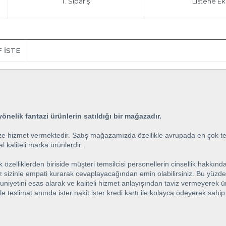
T. Sipariş
Listene Ek
F İSTE
önelik fantazi ürünlerin satıldığı bir mağazadır.
e hizmet vermektedir. Satış mağazamızda özellikle avrupada en çok terc
l kaliteli marka ürünlerdir.
elliklerden biriside müşteri temsilcisi personellerin cinsellik hakkında
iz sizinle empati kurarak cevaplayacağından emin olabilirsiniz. Bu yüzde
ini esas alarak ve kaliteli hizmet anlayışından taviz vermeyerek ürünle
ile teslimat anında ister nakit ister kredi kartı ile kolayca ödeyerek sah