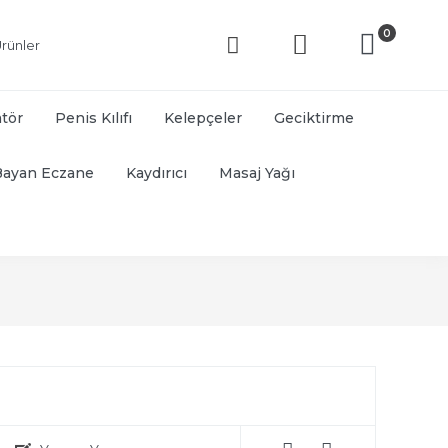
0
rünler
atör
Penis Kılıfı
Kelepçeler
Geciktirme
Bayan Eczane
Kaydırıcı
Masaj Yağı