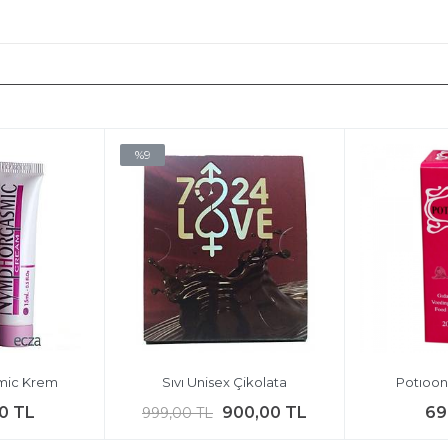
%9
mic Krem
Sıvı Unisex Çikolata
Potıoon
0 TL
900,00 TL
69
999,00 TL