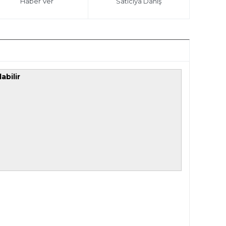
Haber Ver
Satıcıya Danış
abilir