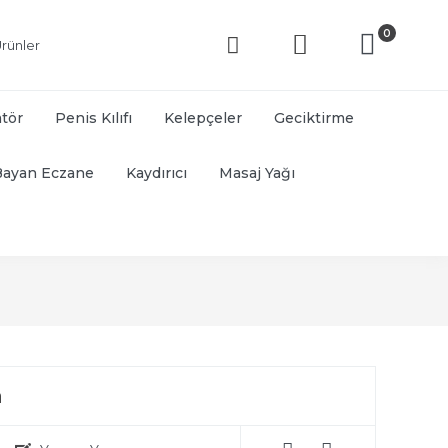
0
rünler
atör
Penis Kılıfı
Kelepçeler
Geciktirme
Bayan Eczane
Kaydırıcı
Masaj Yağı
a