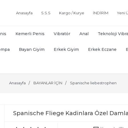
Anasayfa
S.S.S
Kargo / Kurye
İNDİRİM
Yeni Ü
nis
Kemerli Penis
Vibratör
Anal
Teknoloji Vibr
ompa
Bayan Giyim
Erkek Giyim
Erkek Eczane
Anasayfa
BAYANLAR İÇİN
Spanische liebestrophen
Spanische Fliege Kadinlara Özel Daml