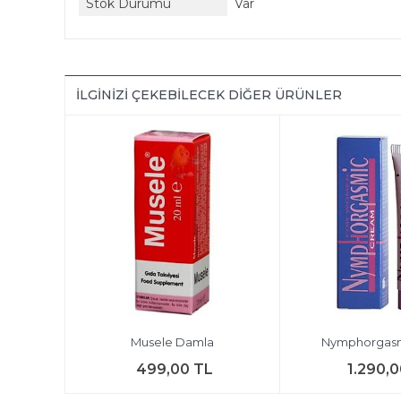
Stok Durumu
Var
İLGINIZI ÇEKEBILECEK DIĞER ÜRÜNLER
Musele Damla
Nymphorgas
499,00 TL
1.290,0