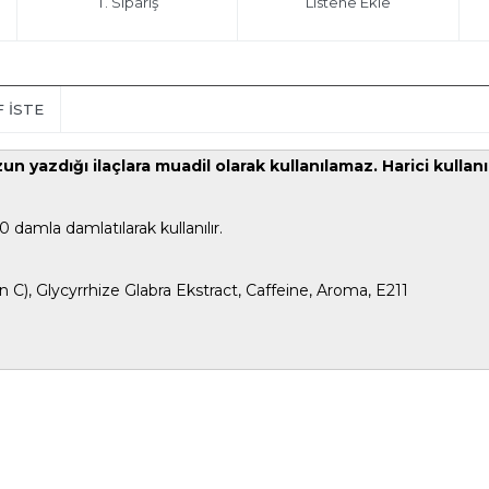
T. Sipariş
Listene Ekle
F İSTE
n yazdığı ilaçlara muadil olarak kullanılamaz. Harici kullanıl
damla damlatılarak kullanılır.
 C), Glycyrrhize Glabra Ekstract, Caffeine, Aroma, E211