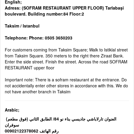
English;
Adress: (SOFRAM RESTAURANT UPPER FLOOR) Tarlabaşi
boulevard. Building number:84 Floor:2
Taksim / Istanbul
Telephone: Phone: 0505 3650203
For customers coming from Taksim Square; Walk to Istiklal street
from Taksim Square. 350 meters to the right there Ziraat Bank.
Enter the side street. Finish the street. Across the road SOFRAM
RESTAURANT upper floor
Important note: There is a sofram restaurant at the entrance. Do
not accidentally enter other stores in accordance with this. We do
not have another branch in Taksim
Arabic;
(العنوان تارلاباشي جاديسي بناء نو 84/ الطابق الثاني (فوق مطعم
سوفران
رقم الهاتف 00902122378062