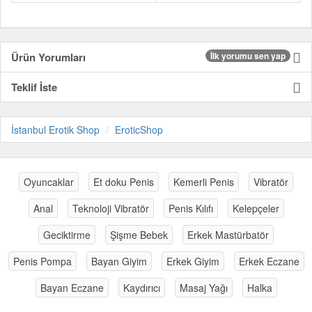
Ürün Yorumları
İlk yorumu sen yap
Teklif İste
İstanbul Erotik Shop
EroticShop
Oyuncaklar
Et doku Penis
Kemerli Penis
Vibratör
Anal
Teknoloji Vibratör
Penis Kılıfı
Kelepçeler
Geciktirme
Şişme Bebek
Erkek Mastürbatör
Penis Pompa
Bayan Giyim
Erkek Giyim
Erkek Eczane
Bayan Eczane
Kaydırıcı
Masaj Yağı
Halka