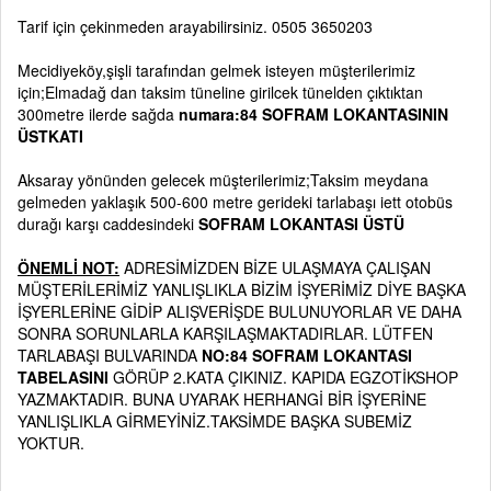
Tarif için çekinmeden arayabilirsiniz. 0505 3650203
Mecidiyeköy,şişli tarafından gelmek isteyen müşterilerimiz
için;Elmadağ dan taksim tüneline girilcek tünelden çıktıktan
300metre ilerde sağda
numara:84 SOFRAM LOKANTASININ
ÜSTKATI
Aksaray yönünden gelecek müşterilerimiz;Taksim meydana
gelmeden yaklaşık 500-600 metre gerideki tarlabaşı iett otobüs
durağı karşı caddesindeki
SOFRAM LOKANTASI ÜSTÜ
ÖNEMLİ NOT:
ADRESİMİZDEN BİZE ULAŞMAYA ÇALIŞAN
MÜŞTERİLERİMİZ YANLIŞLIKLA BİZİM İŞYERİMİZ DİYE BAŞKA
İŞYERLERİNE GİDİP ALIŞVERİŞDE BULUNUYORLAR VE DAHA
SONRA SORUNLARLA KARŞILAŞMAKTADIRLAR. LÜTFEN
TARLABAŞI BULVARINDA
NO:84 SOFRAM LOKANTASI
TABELASINI
GÖRÜP 2.KATA ÇIKINIZ. KAPIDA EGZOTİKSHOP
YAZMAKTADIR. BUNA UYARAK HERHANGİ BİR İŞYERİNE
YANLIŞLIKLA GİRMEYİNİZ.TAKSİMDE BAŞKA SUBEMİZ
YOKTUR.