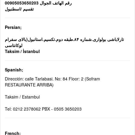
رقم الهاتف الجوال 00905053650203
تقسيم /اسطنبول
Persian;
تارلاباشی بولواری.شماره ۸۴.طبقه دوم.تکسیم.استانبول(بالای سفرام
لوکانتاسی
Taksim / İstanbul
Spanish;
Dirección: calle Tarlabasi. No: 84 Floor: 2 (Sofram
RESTAURANTE ARRIBA)
Taksim / Estambul
Tel: 0212 2378062 PBX - 0505 3650203
French;