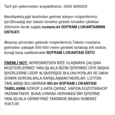
Tarif için çekinmeden arayabilirsiniz. 0505 3650203
Mecidiyeköy,şişli tarafından gelmek isteyen müşterilerimiz
için;Elmadağ dan taksim tüneline girilcek tünelden çıktıktan
300metre ilerde sağda
numara:84 SOFRAM LOKANTASININ
ÜSTKATI
Aksaray yönünden gelecek müşterilerimiz;Taksim meydana
gelmeden yaklaşık 500-600 metre gerideki tarlabaşı iett otobüs
durağı karşı caddesindeki
SOFRAM LOKANTASI ÜSTÜ
ÖNEMLİ NOT:
ADRESİMİZDEN BİZE ULAŞMAYA ÇALIŞAN
MÜŞTERİLERİMİZ YANLIŞLIKLA BİZİM İŞYERİMİZ DİYE BAŞKA
İŞYERLERİNE GİDİP ALIŞVERİŞDE BULUNUYORLAR VE DAHA
SONRA SORUNLARLA KARŞILAŞMAKTADIRLAR. LÜTFEN
TARLABAŞI BULVARINDA
NO:84 SOFRAM LOKANTASI
TABELASINI
GÖRÜP 2.KATA ÇIKINIZ. KAPIDA EGZOTİKSHOP
YAZMAKTADIR. BUNA UYARAK HERHANGİ BİR İŞYERİNE
YANLIŞLIKLA GİRMEYİNİZ.TAKSİMDE BAŞKA SUBEMİZ
YOKTUR.