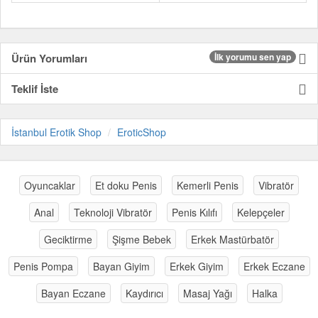
Ürün Yorumları
İlk yorumu sen yap
Teklif İste
İstanbul Erotik Shop
EroticShop
Oyuncaklar
Et doku Penis
Kemerli Penis
Vibratör
Anal
Teknoloji Vibratör
Penis Kılıfı
Kelepçeler
Geciktirme
Şişme Bebek
Erkek Mastürbatör
Penis Pompa
Bayan Giyim
Erkek Giyim
Erkek Eczane
Bayan Eczane
Kaydırıcı
Masaj Yağı
Halka