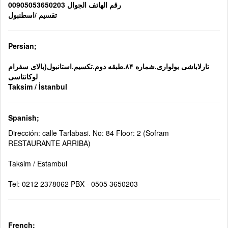
رقم الهاتف الجوال 00905053650203
تقسيم /اسطنبول
Persian;
تارلاباشی بولواری.شماره ۸۴.طبقه دوم.تکسیم.استانبول(بالای سفرام
لوکانتاسی
Taksim / İstanbul
Spanish;
Dirección: calle Tarlabasi. No: 84 Floor: 2 (Sofram
RESTAURANTE ARRIBA)
Taksim / Estambul
Tel: 0212 2378062 PBX - 0505 3650203
French;