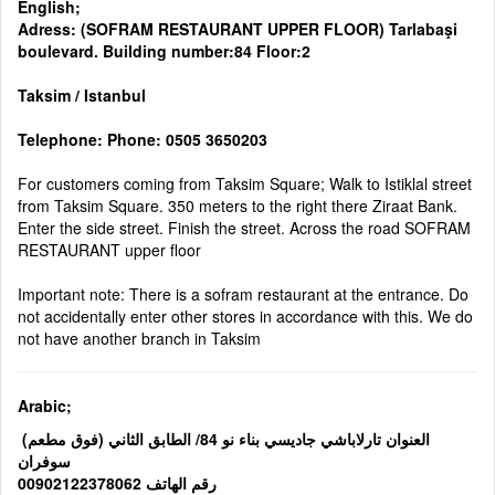
English;
Adress: (SOFRAM RESTAURANT UPPER FLOOR) Tarlabaşi
boulevard. Building number:84 Floor:2
Taksim / Istanbul
Telephone: Phone: 0505 3650203
For customers coming from Taksim Square; Walk to Istiklal street
from Taksim Square. 350 meters to the right there Ziraat Bank.
Enter the side street. Finish the street. Across the road SOFRAM
RESTAURANT upper floor
Important note: There is a sofram restaurant at the entrance. Do
not accidentally enter other stores in accordance with this. We do
not have another branch in Taksim
Arabic;
(العنوان تارلاباشي جاديسي بناء نو 84/ الطابق الثاني (فوق مطعم
سوفران
رقم الهاتف 00902122378062