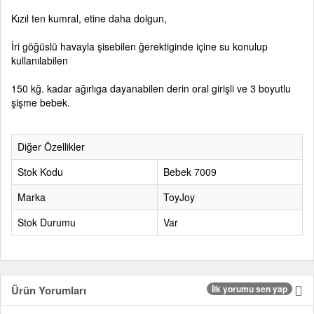
Kızıl ten kumral, etine daha dolgun,
İri göğüslü havayla şisebilen ğerektiginde içine su konulup
kullanılabilen
150 kğ. kadar ağırlıga dayanabilen derin oral girişli ve 3 boyutlu
şişme bebek.
Diğer Özellikler
Stok Kodu
Bebek 7009
Marka
ToyJoy
Stok Durumu
Var
Ürün Yorumları
İlk yorumu sen yap