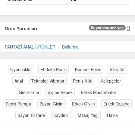
Ürün Yorumları
İlk yorumu sen yap
FANTAZİ ANAL ÜRÜNLER
Ballerina
Oyuncaklar
Et doku Penis
Kemerli Penis
Vibratör
Anal
Teknoloji Vibratör
Penis Kılıfı
Kelepçeler
Geciktirme
Şişme Bebek
Erkek Mastürbatör
Penis Pompa
Bayan Giyim
Erkek Giyim
Erkek Eczane
Bayan Eczane
Kaydırıcı
Masaj Yağı
Halka