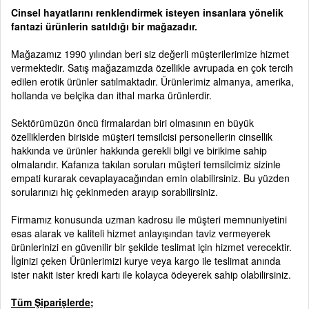
Cinsel hayatlarını renklendirmek isteyen insanlara yönelik
fantazi ürünlerin satıldığı bir mağazadır.
Mağazamız 1990 yılından beri siz değerli müşterilerimize hizmet
vermektedir. Satış mağazamızda özellikle avrupada en çok tercih
edilen erotik ürünler satılmaktadır. Ürünlerimiz almanya, amerika,
hollanda ve belçika dan ithal marka ürünlerdir.
Sektörümüzün öncü firmalardan biri olmasının en büyük
özelliklerden biriside müşteri temsilcisi personellerin cinsellik
hakkında ve ürünler hakkında gerekli bilgi ve birikime sahip
olmalarıdır. Kafanıza takılan soruları müşteri temsilcimiz sizinle
empati kurarak cevaplayacağından emin olabilirsiniz. Bu yüzden
sorularınızı hiç çekinmeden arayıp sorabilirsiniz.
Firmamız konusunda uzman kadrosu ile müşteri memnuniyetini
esas alarak ve kaliteli hizmet anlayışından taviz vermeyerek
ürünlerinizi en güvenilir bir şekilde teslimat için hizmet verecektir.
İlginizi çeken Ürünlerimizi kurye veya kargo ile teslimat anında
ister nakit ister kredi kartı ile kolayca ödeyerek sahip olabilirsiniz.
Tüm Şiparişlerde;