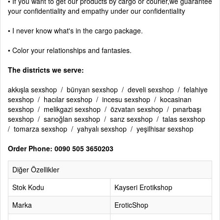
• If you want to get our products by cargo or courier,we guarantee
your confidentiality and empathy under our confidentiality
• I never know what's in the cargo package.
• Color your relationships and fantasies.
The districts we serve:
akkışla sexshop / bünyan sexshop / develi sexshop / felahiye
sexshop / hacılar sexshop / incesu sexshop / kocasinan
sexshop / melikgazi sexshop / özvatan sexshop / pınarbaşı
sexshop / sarıoğlan sexshop / sarız sexshop / talas sexshop
/ tomarza sexshop / yahyalı sexshop / yeşilhisar sexshop
Order Phone: 0090 505 3650203
Diğer Özellikler
Stok Kodu
Kayseri Erotikshop
Marka
EroticShop