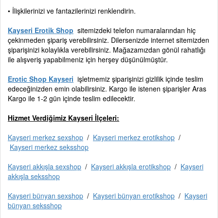
• İlişkilerinizi ve fantazilerinizi renklendirin.
Kayseri Erotik Shop
sitemizdeki telefon numaralarından hiç
çekinmeden şipariş verebilirsiniz. Dilersenizde internet sitemizden
şiparişinizi kolaylıkla verebilirsiniz. Mağazamızdan gönül rahatlığı
ile alışveriş yapabilmeniz için herşey düşünülmüştür.
Erotic Shop Kayseri
işletmemiz şiparişinizi gizlilik içinde teslim
edeceğinizden emin olabilirsiniz. Kargo ile istenen şiparişler Aras
Kargo ile 1-2 gün içinde teslim edilecektir.
Hizmet Verdiğimiz Kayseri İlçeleri:
Kayseri merkez sexshop
/
Kayseri merkez erotikshop
/
Kayseri merkez seksshop
Kayseri akkışla sexshop
/
Kayseri akkışla erotikshop
/
Kayseri
akkışla seksshop
Kayseri bünyan sexshop
/
Kayseri bünyan erotikshop
/
Kayseri
bünyan seksshop