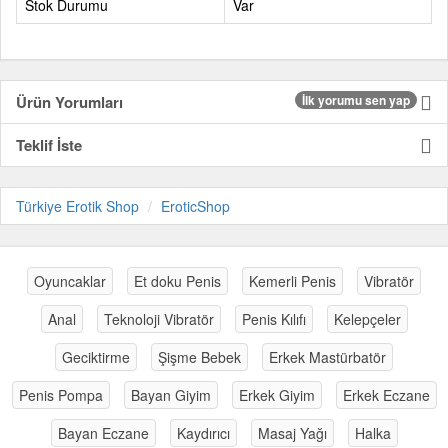
Stok Durumu
Var
Ürün Yorumları
İlk yorumu sen yap
Teklif İste
Türkiye Erotik Shop
EroticShop
Oyuncaklar
Et doku Penis
Kemerli Penis
Vibratör
Anal
Teknoloji Vibratör
Penis Kılıfı
Kelepçeler
Geciktirme
Şişme Bebek
Erkek Mastürbatör
Penis Pompa
Bayan Giyim
Erkek Giyim
Erkek Eczane
Bayan Eczane
Kaydırıcı
Masaj Yağı
Halka