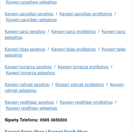
Kayseri pınarbaşı seksshop
Kayseri sarıoğlan sexshop
/
Kayseri sarıoğlan erotikshop
/
Kayseri sarıoğlan seksshop
Kayseri sarız sexshop
/
Kayseri sarız erotikshop
/
Kayseri sarız
seksshop
Kayseri talas sexshop
/
Kayseri talas erotikshop
/
Kayseri talas
seksshop
Kayseri tomarza sexshop
/
Kayseri tomarza erotikshop
/
Kayseri tomarza seksshop
Kayseri yahyalı sexshop
/
Kayseri yahyalı erotikshop
/
Kayseri
yahyalı seksshop
Kayseri yeşilhisar sexshop
/
Kayseri yeşilhisar erotikshop
/
Kayseri yeşilhisar seksshop
Sipariş Telefonu: 0505 3650203
Kayseri Erotic Shop
/
Kayseri Erotik Shop