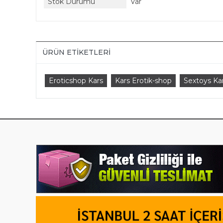
Stok Durumu
Var
ÜRÜN ETIKETLERI
Eroticshop Kars
Kars Erotik-shop
Sextoys Ka