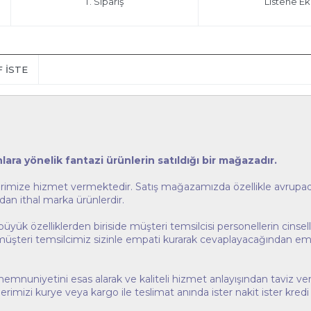
T. Sipariş
Listene Ek
F İSTE
ara yönelik fantazi ürünlerin satıldığı bir mağazadır.
rimize hizmet vermektedir. Satış mağazamızda özellikle avrupada 
dan ithal marka ürünlerdir.
ük özelliklerden biriside müşteri temsilcisi personellerin cinsell
ı müşteri temsilcimiz sizinle empati kurarak cevaplayacağından emin
uniyetini esas alarak ve kaliteli hizmet anlayışından taviz verm
erimizi kurye veya kargo ile teslimat anında ister nakit ister kredi k