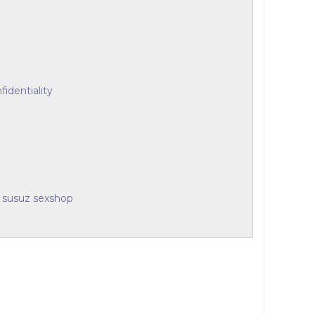
identiality
 susuz sexshop