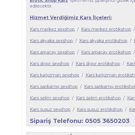
Erotic Shop Kars
işletmemiz şiparişinizi gizlilik i
edilecektir.
Hizmet Verdiğimiz Kars İlçeleri:
Kars merkez sexshop
/
Kars merkez erotikshop
Kars akyaka sexshop
/
Kars akyaka erotikshop
/
Kars arpaçay sexshop
/
Kars arpaçay erotikshop
Kars digor sexshop
/
Kars digor erotikshop
/
Kar
Kars kağızman sexshop
/
Kars kağızman erotiks
Kars sarıkamış sexshop
/
Kars sarıkamış erotiksho
Kars selim sexshop
/
Kars selim erotikshop
/
Kar
Kars susuz sexshop
/
Kars susuz erotikshop
/
Ka
Sipariş Telefonu: 0505 3650203