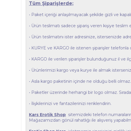
Tüm Şiparişlerde;
• Paket içeriği anlaşılmayacak şekilde gizli ve kapal
• Ürün teslimatı sadece şipariş veren kişiye teslim e
• Ürün teslimatını ister adresinize, istersenizde ad
• KURYE ve KARGO ile istenen şiparişler telefonla 
• KARGO ile verilen şiparişler bulunduğunuz il ve i
• Ürünlerimizi kargo veya kurye ile almak isterseniz
• Asla kargo paketinin içinde ne olduğu belli olmaz.
• Paketler üzerinde herhangi bir logo olmaz. Sıradan 
• İlişkilerinizi ve fantazilerinizi renklendirin.
Kars Erotik Shop
sitemizdeki telefon numaralarında
Mağazamızdan gönül rahatlığı ile alışveriş yapabi