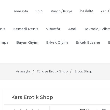
Anasayfa
S.S.S
Kargo / Kurye
İNDİRİM
Yeni Ü
nis
Kemerli Penis
Vibratör
Anal
Teknoloji Vibr
ompa
Bayan Giyim
Erkek Giyim
Erkek Eczane
Anasayfa
Türkiye Erotik Shop
EroticShop
Kars Erotik Shop