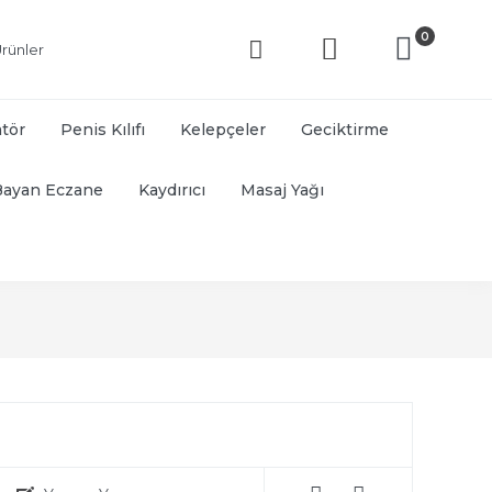
0
rünler
atör
Penis Kılıfı
Kelepçeler
Geciktirme
Bayan Eczane
Kaydırıcı
Masaj Yağı