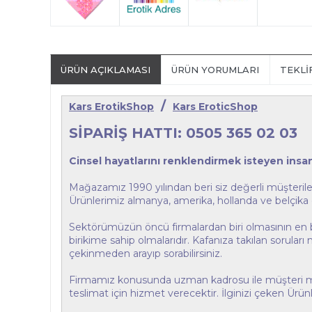
ÜRÜN AÇIKLAMASI
ÜRÜN YORUMLARI
TEKLI
/
Kars ErotikShop
Kars EroticShop
SİPARİŞ HATTI: 0505 365 02 03
Cinsel hayatlarını renklendirmek isteyen insanl
Mağazamız 1990 yılından beri siz değerli müşterile
Ürünlerimiz almanya, amerika, hollanda ve belçika 
Sektörümüzün öncü firmalardan biri olmasının en büy
birikime sahip olmalarıdır. Kafanıza takılan sorular
çekinmeden arayıp sorabilirsiniz.
Firmamız konusunda uzman kadrosu ile müşteri memn
teslimat için hizmet verecektir. İlginizi çeken Ürünl