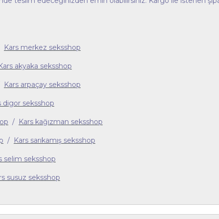
çinde teslim edeceğinizden emin olabilirsiniz. Kargo ile istenen şip
/
Kars merkez seksshop
Kars akyaka seksshop
/
Kars arpaçay seksshop
s digor seksshop
hop
/
Kars kağızman seksshop
p
/
Kars sarıkamış seksshop
s selim seksshop
rs susuz seksshop