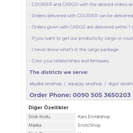
• COURİER and CARGO with the desired orders are
• Orders delivered with COURİER can be delivered 
• Orders given with CARGO are delivered within 1 
• If you want to get our products by cargo or cour
• I never know what's in the cargo package.
• Color your relationships and fantasies.
The districts we serve:
akyaka sexshop / arpaçay sexshop / digor sexsh
Order Phone: 0090 505 3650203
Diğer Özellikler
Stok Kodu
Kars Erotikshop
Marka
EroticShop