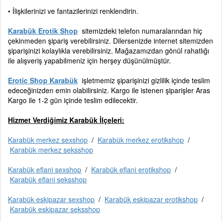
• İlişkilerinizi ve fantazilerinizi renklendirin.
Karabük Erotik Shop
sitemizdeki telefon numaralarından hiç
çekinmeden şipariş verebilirsiniz. Dilersenizde internet sitemizden
şiparişinizi kolaylıkla verebilirsiniz. Mağazamızdan gönül rahatlığı
ile alışveriş yapabilmeniz için herşey düşünülmüştür.
Erotic Shop Karabük
işletmemiz şiparişinizi gizlilik içinde teslim
edeceğinizden emin olabilirsiniz. Kargo ile istenen şiparişler Aras
Kargo ile 1-2 gün içinde teslim edilecektir.
Hizmet Verdiğimiz Karabük İlçeleri:
Karabük merkez sexshop
/
Karabük merkez erotikshop
/
Karabük merkez seksshop
Karabük eflani sexshop
/
Karabük eflani erotikshop
/
Karabük eflani seksshop
Karabük eskipazar sexshop
/
Karabük eskipazar erotikshop
/
Karabük eskipazar seksshop