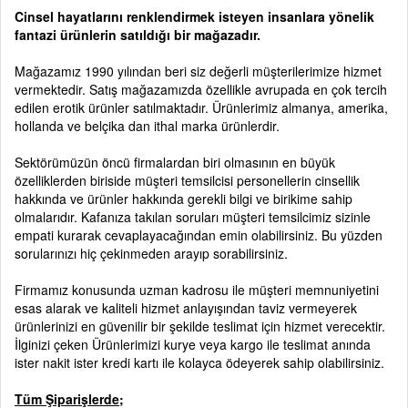
Cinsel hayatlarını renklendirmek isteyen insanlara yönelik
fantazi ürünlerin satıldığı bir mağazadır.
Mağazamız 1990 yılından beri siz değerli müşterilerimize hizmet
vermektedir. Satış mağazamızda özellikle avrupada en çok tercih
edilen erotik ürünler satılmaktadır. Ürünlerimiz almanya, amerika,
hollanda ve belçika dan ithal marka ürünlerdir.
Sektörümüzün öncü firmalardan biri olmasının en büyük
özelliklerden biriside müşteri temsilcisi personellerin cinsellik
hakkında ve ürünler hakkında gerekli bilgi ve birikime sahip
olmalarıdır. Kafanıza takılan soruları müşteri temsilcimiz sizinle
empati kurarak cevaplayacağından emin olabilirsiniz. Bu yüzden
sorularınızı hiç çekinmeden arayıp sorabilirsiniz.
Firmamız konusunda uzman kadrosu ile müşteri memnuniyetini
esas alarak ve kaliteli hizmet anlayışından taviz vermeyerek
ürünlerinizi en güvenilir bir şekilde teslimat için hizmet verecektir.
İlginizi çeken Ürünlerimizi kurye veya kargo ile teslimat anında
ister nakit ister kredi kartı ile kolayca ödeyerek sahip olabilirsiniz.
Tüm Şiparişlerde;