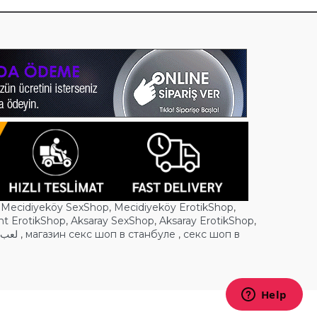
,
Mecidiyeköy SexShop
,
Mecidiyeköy ErotikShop
,
nt ErotikShop
,
Aksaray SexShop
,
Aksaray ErotikShop
,
لعب ا
,
магазин секс шоп в станбуле
,
секс шоп в