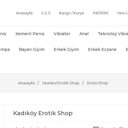
Anasayfa
S.S.S
Kargo / Kurye
İNDİRİM
Yeni Ü
nis
Kemerli Penis
Vibratör
Anal
Teknoloji Vibr
ompa
Bayan Giyim
Erkek Giyim
Erkek Eczane
Anasayfa
İstanbul Erotik Shop
EroticShop
Kadıköy Erotik Shop