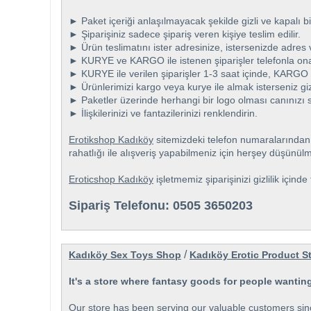
► Paket içeriği anlaşılmayacak şekilde gizli ve kapalı bi
► Şiparişiniz sadece şipariş veren kişiye teslim edilir.
► Ürün teslimatını ister adresinize, istersenizde adres
► KURYE ve KARGO ile istenen şiparişler telefonla ona
► KURYE ile verilen şiparişler 1-3 saat içinde, KARGO il
► Ürünlerimizi kargo veya kurye ile almak isterseniz giz
► Paketler üzerinde herhangi bir logo olması canınızı s
► İlişkilerinizi ve fantazilerinizi renklendirin.
Erotikshop Kadıköy
sitemizdeki telefon numaralarından h
rahatlığı ile alışveriş yapabilmeniz için herşey düşünül
Eroticshop Kadıköy
işletmemiz şiparişinizi gizlilik içind
Sipariş Telefonu: 0505 3650203
/
Kadıköy Sex Toys Shop
Kadıköy Erotic Product S
It's a store where fantasy goods for people wanting 
Our store has been serving our valuable customers sinc