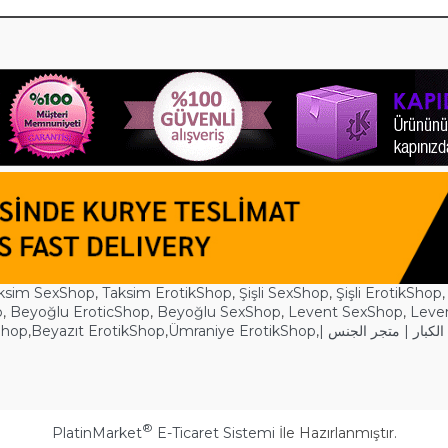
ksim SexShop
,
Taksim ErotikShop
,
Şişli SexShop
,
Şişli ErotikShop
p
,
Beyoğlu EroticShop
,
Beyoğlu SexShop
,
Levent SexShop
,
Leve
Shop
,
Beyazıt ErotikShop
,
Ümraniye ErotikShop
,
| لكبار | متجر الجنس
®
PlatinMarket
E-Ticaret Sistemi
İle Hazırlanmıştır.