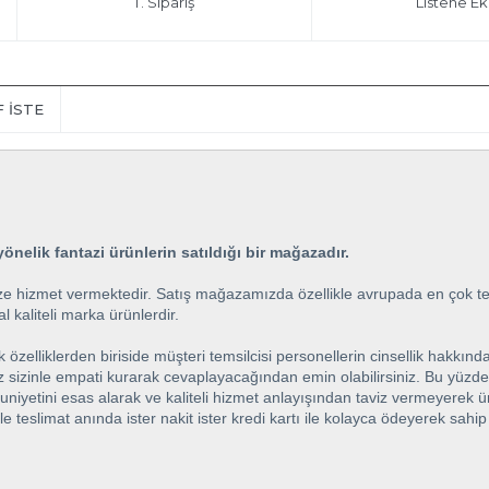
T. Sipariş
Listene Ek
F İSTE
önelik fantazi ürünlerin satıldığı bir mağazadır.
e hizmet vermektedir. Satış mağazamızda özellikle avrupada en çok terc
l kaliteli marka ürünlerdir.
elliklerden biriside müşteri temsilcisi personellerin cinsellik hakkında
iz sizinle empati kurarak cevaplayacağından emin olabilirsiniz. Bu yüzde
ini esas alarak ve kaliteli hizmet anlayışından taviz vermeyerek ürünle
ile teslimat anında ister nakit ister kredi kartı ile kolayca ödeyerek sah