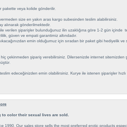
r pakette veya kolide gönderilir.
 vermeden size en yakın aras kargo subesinden teslim alabilirsiniz.
y alınarak gönderilmektedir.
e verilen şiparişler bulunduğunuz ilin uzaklığına göre 1-2 gün içinde te
lilik, güven ve empati garantimiz altındadır.
ıkacağınızdan emin olduğumuz için sıradan bir paket gibi hediyelik ve sa
iç çekinmeden şipariş verebilirsiniz. Dilersenizde internet sitemizden ş
müştür.
e teslim edeceğinizden emin olabilirsiniz. Kurye ile istenen şiparişler hızl
tore
to color their sexual lives are sold.
e 1990. Our sales store sells the most preferred erotic products espec