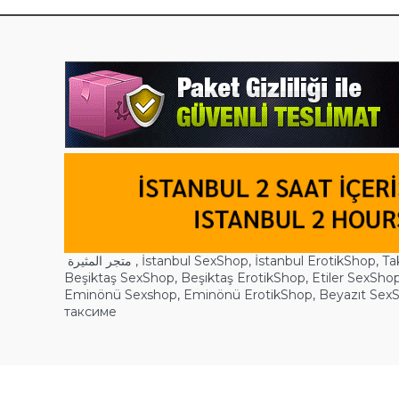
متجر المثيرة ,
İstanbul SexShop
,
İstanbul ErotikShop
,
Ta
Beşiktaş SexShop
,
Beşiktaş ErotikShop
,
Etiler SexSho
Eminönü Sexshop
,
Eminönü ErotikShop
,
Beyazıt Sex
таксиме