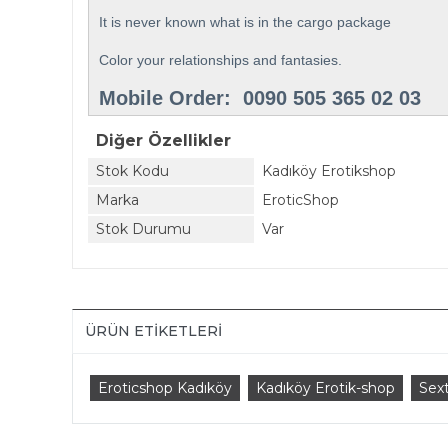
It is never known what is in the cargo package
Color your relationships and fantasies.
Mobile Order: 0090 505 365 02 03
Diğer Özellikler
Stok Kodu
Kadıköy Erotikshop
Marka
EroticShop
Stok Durumu
Var
ÜRÜN ETIKETLERI
Eroticshop Kadıköy
Kadıköy Erotik-shop
Sex