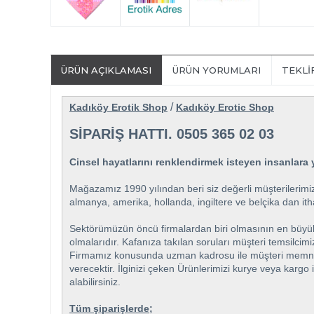
ÜRÜN AÇIKLAMASI
ÜRÜN YORUMLARI
TEKLI
/
Kadıköy Erotik Shop
Kadıköy Erotic Shop
SİPARİŞ HATTI. 0505 365 02 03
Cinsel hayatlarını renklendirmek isteyen insanlara y
Mağazamız 1990 yılından beri siz değerli müşterilerimiz
almanya, amerika, hollanda, ingiltere ve belçika dan itha
Sektörümüzün öncü firmalardan biri olmasının en büyük öz
olmalarıdır. Kafanıza takılan soruları müşteri temsilcim
Firmamız konusunda uzman kadrosu ile müşteri memnuniyet
verecektir. İlginizi çeken Ürünlerimizi kurye veya kargo 
alabilirsiniz.
Tüm şiparişlerde;