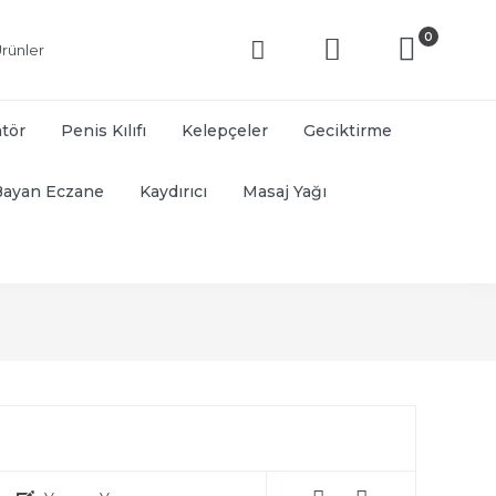
0
rünler
atör
Penis Kılıfı
Kelepçeler
Geciktirme
Bayan Eczane
Kaydırıcı
Masaj Yağı