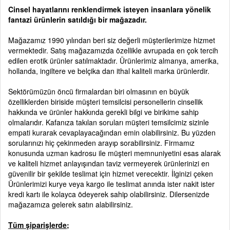
Cinsel hayatlarını renklendirmek isteyen insanlara yönelik
fantazi ürünlerin satıldığı bir mağazadır.
Mağazamız 1990 yılından beri siz değerli müşterilerimize hizmet
vermektedir. Satış mağazamızda özellikle avrupada en çok tercih
edilen erotik ürünler satılmaktadır. Ürünlerimiz almanya, amerika,
hollanda, ingiltere ve belçika dan ithal kaliteli marka ürünlerdir.
Sektörümüzün öncü firmalardan biri olmasının en büyük
özelliklerden biriside müşteri temsilcisi personellerin cinsellik
hakkında ve ürünler hakkında gerekli bilgi ve birikime sahip
olmalarıdır. Kafanıza takılan soruları müşteri temsilcimiz sizinle
empati kurarak cevaplayacağından emin olabilirsiniz. Bu yüzden
sorularınızı hiç çekinmeden arayıp sorabilirsiniz. Firmamız
konusunda uzman kadrosu ile müşteri memnuniyetini esas alarak
ve kaliteli hizmet anlayışından taviz vermeyerek ürünlerinizi en
güvenilir bir şekilde teslimat için hizmet verecektir. İlginizi çeken
Ürünlerimizi kurye veya kargo ile teslimat anında ister nakit ister
kredi kartı ile kolayca ödeyerek sahip olabilirsiniz. Dilersenizde
mağazamıza gelerek satın alabilirsiniz.
Tüm şiparişlerde;