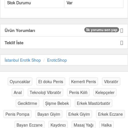
Stok Durumu
Var
Ürün Yorumları
İlk yorumu sen yap
Teklif İste
İstanbul Erotik Shop
EroticShop
Oyuncaklar
Et doku Penis
Kemerli Penis
Vibratör
Anal
Teknoloji Vibratör
Penis Kılıfı
Kelepçeler
Geciktirme
Şişme Bebek
Erkek Mastürbatör
Penis Pompa
Bayan Giyim
Erkek Giyim
Erkek Eczane
Bayan Eczane
Kaydırıcı
Masaj Yağı
Halka