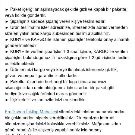
► Paket içeriği anlaşılmayacak şekilde gizli ve kapalı bir pakette
veya kolide gönderilir.
► Şiparişiniz sadece şipariş veren kişiye teslim edilir.
► Ürün teslimatını ister adresinize, istersenizde adres vermeden
size en yakın aras kargo subesinden teslim alabilirsiniz.
► KURYE ve KARGO ile istenen şiparişler telefonla onay alınarak
gönderilmektedir.
► KURYE ile verilen şiparişler 1-3 saat içinde, KARGO ile verilen
şiparişler bulunduğunuz ilin uzaklığına göre 1-2 gün içinde teslim
edilebilmektedir.
► Ürünlerimizi kargo veya kurye ile almak isterseniz gizlilik,
güven ve empati garantimiz altındadır.
► Paketler üzerinde herhangi bir logo olması canınızı
sıkacağınızdan emin olduğumuz için sıradan bir paket gibi
hediyelik ve sağlık ürünleri olarak gönderilir.
► İlişkilerinizi ve fantazilerinizi renklendirin.
Erotikshop İnkilap Mahallesi
sitemizdeki telefon numaralarından
hiç çekinmeden şipariş verebilirsiniz. Dilersenizde internet
sitemizden şiparişinizi kolaylıkla verebilirsiniz. Mağazamızdan
gönül rahatlığı ile alışveriş yapabilmeniz için herşey