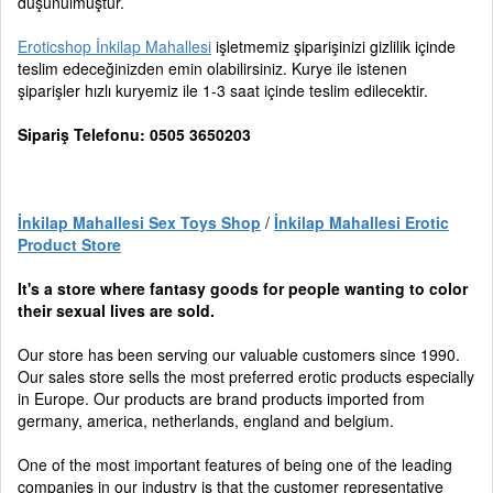
düşünülmüştür.
Eroticshop İnkilap Mahallesi
işletmemiz şiparişinizi gizlilik içinde
teslim edeceğinizden emin olabilirsiniz. Kurye ile istenen
şiparişler hızlı kuryemiz ile 1-3 saat içinde teslim edilecektir.
Sipariş Telefonu: 0505 3650203
İnkilap Mahallesi Sex Toys Shop
/
İnkilap Mahallesi Erotic
Product Store
It's a store where fantasy goods for people wanting to color
their sexual lives are sold.
Our store has been serving our valuable customers since 1990.
Our sales store sells the most preferred erotic products especially
in Europe. Our products are brand products imported from
germany, america, netherlands, england and belgium.
One of the most important features of being one of the leading
companies in our industry is that the customer representative