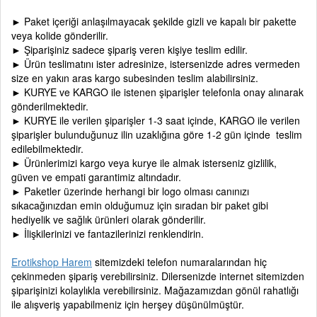
► Paket içeriği anlaşılmayacak şekilde gizli ve kapalı bir pakette
veya kolide gönderilir.
► Şiparişiniz sadece şipariş veren kişiye teslim edilir.
► Ürün teslimatını ister adresinize, istersenizde adres vermeden
size en yakın aras kargo subesinden teslim alabilirsiniz.
► KURYE ve KARGO ile istenen şiparişler telefonla onay alınarak
gönderilmektedir.
► KURYE ile verilen şiparişler 1-3 saat içinde, KARGO ile verilen
şiparişler bulunduğunuz ilin uzaklığına göre 1-2 gün içinde teslim
edilebilmektedir.
► Ürünlerimizi kargo veya kurye ile almak isterseniz gizlilik,
güven ve empati garantimiz altındadır.
► Paketler üzerinde herhangi bir logo olması canınızı
sıkacağınızdan emin olduğumuz için sıradan bir paket gibi
hediyelik ve sağlık ürünleri olarak gönderilir.
► İlişkilerinizi ve fantazilerinizi renklendirin.
Erotikshop Harem
sitemizdeki telefon numaralarından hiç
çekinmeden şipariş verebilirsiniz. Dilersenizde internet sitemizden
şiparişinizi kolaylıkla verebilirsiniz. Mağazamızdan gönül rahatlığı
ile alışveriş yapabilmeniz için herşey düşünülmüştür.