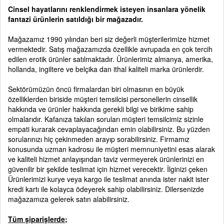
Cinsel hayatlarını renklendirmek isteyen insanlara yönelik
fantazi ürünlerin satıldığı bir mağazadır.
Mağazamız 1990 yılından beri siz değerli müşterilerimize hizmet
vermektedir. Satış mağazamızda özellikle avrupada en çok tercih
edilen erotik ürünler satılmaktadır. Ürünlerimiz almanya, amerika,
hollanda, ingiltere ve belçika dan ithal kaliteli marka ürünlerdir.
Sektörümüzün öncü firmalardan biri olmasının en büyük
özelliklerden biriside müşteri temsilcisi personellerin cinsellik
hakkında ve ürünler hakkında gerekli bilgi ve birikime sahip
olmalarıdır. Kafanıza takılan soruları müşteri temsilcimiz sizinle
empati kurarak cevaplayacağından emin olabilirsiniz. Bu yüzden
sorularınızı hiç çekinmeden arayıp sorabilirsiniz. Firmamız
konusunda uzman kadrosu ile müşteri memnuniyetini esas alarak
ve kaliteli hizmet anlayışından taviz vermeyerek ürünlerinizi en
güvenilir bir şekilde teslimat için hizmet verecektir. İlginizi çeken
Ürünlerimizi kurye veya kargo ile teslimat anında ister nakit ister
kredi kartı ile kolayca ödeyerek sahip olabilirsiniz. Dilersenizde
mağazamıza gelerek satın alabilirsiniz.
Tüm şiparişlerde;