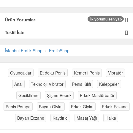
Ürün Yorumları
İlk yorumu sen yap
Teklif İste
İstanbul Erotik Shop
EroticShop
Oyuncaklar
Et doku Penis
Kemerli Penis
Vibratör
Anal
Teknoloji Vibratör
Penis Kılıfı
Kelepçeler
Geciktirme
Şişme Bebek
Erkek Mastürbatör
Penis Pompa
Bayan Giyim
Erkek Giyim
Erkek Eczane
Bayan Eczane
Kaydırıcı
Masaj Yağı
Halka