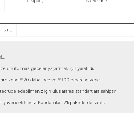
T. Sipariş
Listene Ekle
F İSTE
...
ize unutulmaz geceler yaşatmak için yaratıldı.
arımızdan %20 daha ince ve %100 heyecan verici...
a tecrübe edebilmeniz için uluslararası standartlara sahiptir.
güvenceli Fiesta Kondomlar 12'li paketlerde satılır.