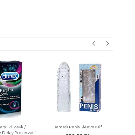
rşılıklı Zevk /
Damarlı Penis Sleeve Kılıf
Durex
 Delay Prezervatif