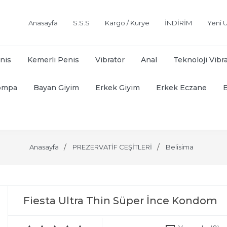
Anasayfa
S.S.S
Kargo / Kurye
İNDİRİM
Yeni Ü
nis
Kemerli Penis
Vibratör
Anal
Teknoloji Vibr
ompa
Bayan Giyim
Erkek Giyim
Erkek Eczane
Anasayfa
PREZERVATİF CEŞİTLERİ
Belisima
Fiesta Ultra Thin Süper İnce Kondom