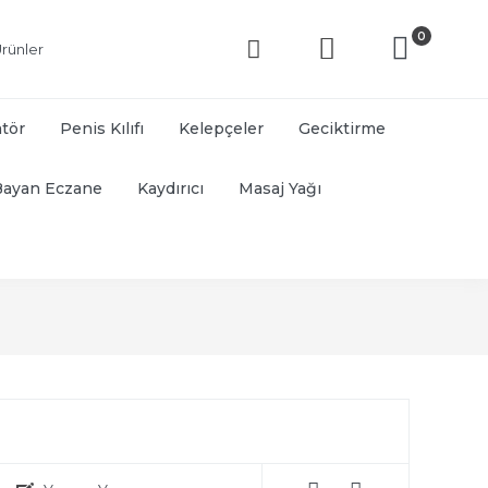
0
rünler
atör
Penis Kılıfı
Kelepçeler
Geciktirme
Bayan Eczane
Kaydırıcı
Masaj Yağı