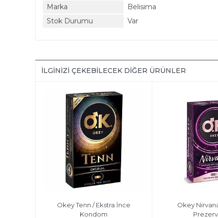
Marka
Belisima
Stok Durumu
Var
İLGINIZI ÇEKEBILECEK DIĞER ÜRÜNLER
Okey Tenn / Ekstra İnce
Okey Nirvana
Kondom
Prezerv