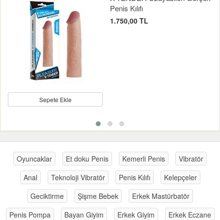
Penis Kılıfı
1.750,00 TL
Sepete Ekle
Oyuncaklar
Et doku Penis
Kemerli Penis
Vibratör
Anal
Teknoloji Vibratör
Penis Kılıfı
Kelepçeler
Geciktirme
Şişme Bebek
Erkek Mastürbatör
Penis Pompa
Bayan Giyim
Erkek Giyim
Erkek Eczane