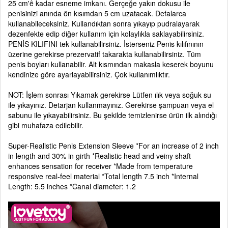
25 cm'ê kadar esneme imkanı. Gerçeğe yakın dokusu ile
penisinizi anında ön kısımdan 5 cm uzatacak. Defalarca
kullanabileceksiniz. Kullandıktan sonra yıkayıp pudralayarak
dezenfekte edip diğer kullanım için kolaylıkla saklayabilirsiniz.
PENİS KILIFINI tek kullanabilirsiniz. İsterseniz Penis kılıfınının
üzerine gerekirse prezervatif takarakta kullanabilirsiniz. Tüm
penis boyları kullanabilir. Alt kısmından makasla keserek boyunu
kendinize göre ayarlayabilirsiniz. Çok kullanımlıktır.
NOT: İşlem sonrası Yıkamak gerekirse Lütfen ılık veya soğuk su
ile yıkayınız. Detarjan kullanmayınız. Gerekirse şampuan veya el
sabunu ile yıkayabilirsiniz. Bu şekilde temizlenirse ürün ilk alındığı
gibi muhafaza edilebilir.
Super-Realistic Penis Extension Sleeve *For an increase of 2 inch
in length and 30% in girth *Realistic head and veiny shaft
enhances sensation for receiver *Made from temperature
responsive real-feel material *Total length 7.5 inch *Internal
Length: 5.5 inches *Canal diameter: 1.2