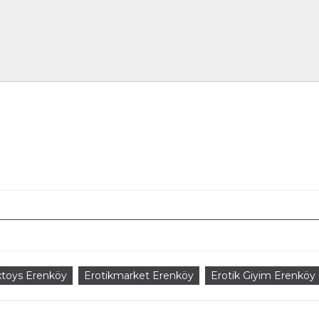
xtoys Erenköy
Erotikmarket Erenköy
Erotik Giyim Erenköy