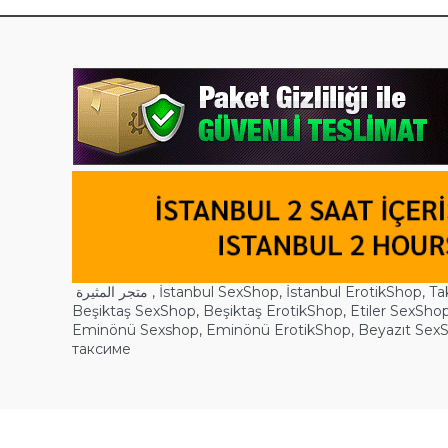
متجر المثيرة ,
İstanbul SexShop
,
İstanbul ErotikShop
,
Ta
Beşiktaş SexShop
,
Beşiktaş ErotikShop
,
Etiler SexSho
Eminönü Sexshop
,
Eminönü ErotikShop
,
Beyazıt Sex
таксиме