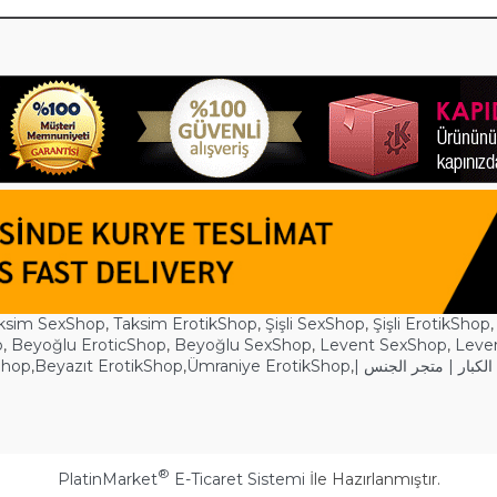
ksim SexShop
,
Taksim ErotikShop
,
Şişli SexShop
,
Şişli ErotikShop
p
,
Beyoğlu EroticShop
,
Beyoğlu SexShop
,
Levent SexShop
,
Leve
Shop
,
Beyazıt ErotikShop
,
Ümraniye ErotikShop
,
| لكبار | متجر الجنس
®
PlatinMarket
E-Ticaret Sistemi
İle Hazırlanmıştır.