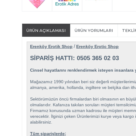
ÜRÜN AÇIKLAMASI
ÜRÜN YORUMLARI
TEKLI
/
Erenköy Erotik Shop
Erenköy Erotic Shop
SİPARİŞ HATTI: 0505 365 02 03
Cinsel hayatlarını renklendirmek isteyen insanlara y
Mağazamız 1990 yılından beri siz değerli müşterilerimiz
almanya, amerika, hollanda, ingiltere ve belçika dan itha
Sektörümüzün öncü firmalardan biri olmasının en büyük öz
olmalarıdır. Kafanıza takılan soruları müşteri temsilcim
Firmamız konusunda uzman kadrosu ile müşteri memnuniyet
verecektir. İlginizi çeken Ürünlerimizi kurye veya kargo 
alabilirsiniz.
Tüm şiparişlerde;