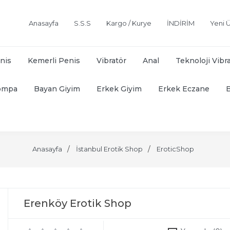
Anasayfa
S.S.S
Kargo / Kurye
İNDİRİM
Yeni Ü
nis
Kemerli Penis
Vibratör
Anal
Teknoloji Vibr
ompa
Bayan Giyim
Erkek Giyim
Erkek Eczane
Anasayfa
İstanbul Erotik Shop
EroticShop
Erenköy Erotik Shop