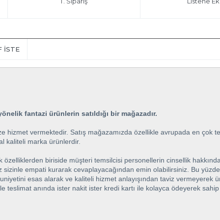
T. Sipariş
Listene Ek
F İSTE
önelik fantazi ürünlerin satıldığı bir mağazadır.
e hizmet vermektedir. Satış mağazamızda özellikle avrupada en çok terc
l kaliteli marka ürünlerdir.
elliklerden biriside müşteri temsilcisi personellerin cinsellik hakkında
iz sizinle empati kurarak cevaplayacağından emin olabilirsiniz. Bu yüzde
ini esas alarak ve kaliteli hizmet anlayışından taviz vermeyerek ürünle
ile teslimat anında ister nakit ister kredi kartı ile kolayca ödeyerek sah