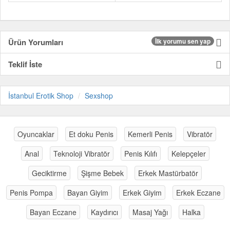
Ürün Yorumları
İlk yorumu sen yap
Teklif İste
İstanbul Erotik Shop
Sexshop
Oyuncaklar
Et doku Penis
Kemerli Penis
Vibratör
Anal
Teknoloji Vibratör
Penis Kılıfı
Kelepçeler
Geciktirme
Şişme Bebek
Erkek Mastürbatör
Penis Pompa
Bayan Giyim
Erkek Giyim
Erkek Eczane
Bayan Eczane
Kaydırıcı
Masaj Yağı
Halka