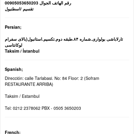
رقم الهاتف الجوال 00905053650203
تقسيم /اسطنبول
Persian;
تارلاباشی بولواری.شماره ۸۴.طبقه دوم.تکسیم.استانبول(بالای سفرام
لوکانتاسی
Taksim / İstanbul
Spanish;
Dirección: calle Tarlabasi. No: 84 Floor: 2 (Sofram
RESTAURANTE ARRIBA)
Taksim / Estambul
Tel: 0212 2378062 PBX - 0505 3650203
French;