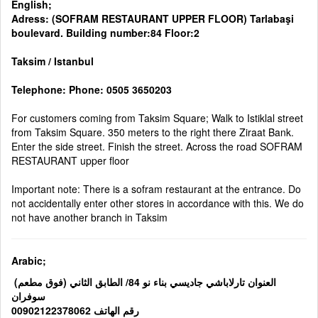
English;
Adress: (SOFRAM RESTAURANT UPPER FLOOR) Tarlabaşi
boulevard. Building number:84 Floor:2
Taksim / Istanbul
Telephone: Phone: 0505 3650203
For customers coming from Taksim Square; Walk to Istiklal street
from Taksim Square. 350 meters to the right there Ziraat Bank.
Enter the side street. Finish the street. Across the road SOFRAM
RESTAURANT upper floor
Important note: There is a sofram restaurant at the entrance. Do
not accidentally enter other stores in accordance with this. We do
not have another branch in Taksim
Arabic;
(العنوان تارلاباشي جاديسي بناء نو 84/ الطابق الثاني (فوق مطعم
سوفران
رقم الهاتف 00902122378062