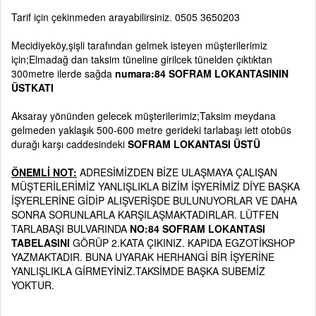
Tarif için çekinmeden arayabilirsiniz. 0505 3650203
Mecidiyeköy,şişli tarafından gelmek isteyen müşterilerimiz
için;Elmadağ dan taksim tüneline girilcek tünelden çıktıktan
300metre ilerde sağda
numara:84 SOFRAM LOKANTASININ
ÜSTKATI
Aksaray yönünden gelecek müşterilerimiz;Taksim meydana
gelmeden yaklaşık 500-600 metre gerideki tarlabaşı iett otobüs
durağı karşı caddesindeki
SOFRAM LOKANTASI ÜSTÜ
ÖNEMLİ NOT:
ADRESİMİZDEN BİZE ULAŞMAYA ÇALIŞAN
MÜŞTERİLERİMİZ YANLIŞLIKLA BİZİM İŞYERİMİZ DİYE BAŞKA
İŞYERLERİNE GİDİP ALIŞVERİŞDE BULUNUYORLAR VE DAHA
SONRA SORUNLARLA KARŞILAŞMAKTADIRLAR. LÜTFEN
TARLABAŞI BULVARINDA
NO:84 SOFRAM LOKANTASI
TABELASINI
GÖRÜP 2.KATA ÇIKINIZ. KAPIDA EGZOTİKSHOP
YAZMAKTADIR. BUNA UYARAK HERHANGİ BİR İŞYERİNE
YANLIŞLIKLA GİRMEYİNİZ.TAKSİMDE BAŞKA SUBEMİZ
YOKTUR.