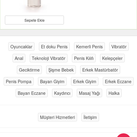
Sepete Ekle
Oyuncaklar
Et doku Penis
Kemerli Penis
Vibratör
Anal
Teknoloji Vibratör
Penis Kılıfı
Kelepçeler
Geciktirme
Şişme Bebek
Erkek Mastürbatör
Penis Pompa
Bayan Giyim
Erkek Giyim
Erkek Eczane
Bayan Eczane
Kaydırıcı
Masaj Yağı
Halka
Müşteri Hizmetleri
İletişim