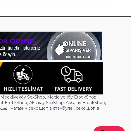
,
Mecidiyeköy SexShop
,
Mecidiyeköy ErotikShop
,
nt ErotikShop
,
Aksaray SexShop
,
Aksaray ErotikShop
,
لعب ا
,
магазин секс шоп в станбуле
,
секс шоп в