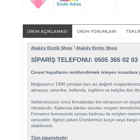
ÜRÜN AÇIKLAMASI
ÜRÜN YORUMLARI
TEKLI
/
Ataköy Erotik Shop
Ataköy Erotic Shop
SİPARİŞ TELEFONU: 0505 365 02 03
Cinsel hayatlarını renklendirmek isteyen insanlara y
Mağazamız 1990 yılından beri siz değerli müşterilerimiz
almanya, amerika, hollanda, ingiltere ve belçika dan itha
Sektörümüzün öncü firmalardan biri olmasının en büyük öz
olmalarıdır. Kafanıza takılan soruları müşteri temsilcim
Firmamız konusunda uzman kadrosu ile müşteri memnuniyet
verecektir. İlginizi çeken Ürünlerimizi kurye veya kargo 
alabilirsiniz.
Tüm şiparişlerde;