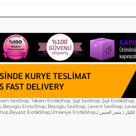
ksim SexShop
,
Taksim ErotikShop
,
Şişli SexShop
,
Şişli ErotikShop
p
,
Beyoğlu EroticShop
,
Beyoğlu SexShop
,
Levent SexShop
,
Leve
Shop
,
Beyazıt ErotikShop
,
Ümraniye ErotikShop
,
| لكبار | متجر الجنس