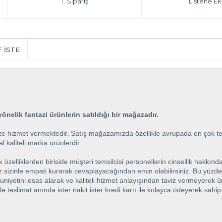
T. Sipariş
Listene Ek
F İSTE
önelik fantazi ürünlerin satıldığı bir mağazadır.
e hizmet vermektedir. Satış mağazamızda özellikle avrupada en çok terc
l kaliteli marka ürünlerdir.
elliklerden biriside müşteri temsilcisi personellerin cinsellik hakkında
iz sizinle empati kurarak cevaplayacağından emin olabilirsiniz. Bu yüzde
ini esas alarak ve kaliteli hizmet anlayışından taviz vermeyerek ürünle
ile teslimat anında ister nakit ister kredi kartı ile kolayca ödeyerek sah