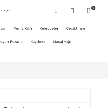
0
rünler
atör
Penis Kılıfı
Kelepçeler
Geciktirme
Bayan Eczane
Kaydırıcı
Masaj Yağı