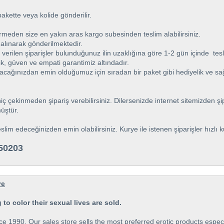
pakette veya kolide gönderilir.
ermeden size en yakın aras kargo subesinden teslim alabilirsiniz.
alınarak gönderilmektedir.
verilen şiparişler bulunduğunuz ilin uzaklığına göre 1-2 gün içinde tesl
lik, güven ve empati garantimiz altındadır.
acağınızdan emin olduğumuz için sıradan bir paket gibi hediyelik ve sağl
 çekinmeden şipariş verebilirsiniz. Dilersenizde internet sitemizden şip
müştür.
teslim edeceğinizden emin olabilirsiniz. Kurye ile istenen şiparişler hızlı 
650203
re
to color their sexual lives are sold.
e 1990. Our sales store sells the most preferred erotic products espec