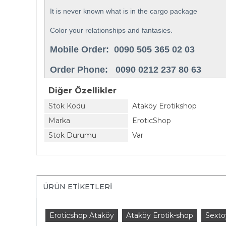
It is never known what is in the cargo package
Color your relationships and fantasies.
Mobile Order: 0090 505 365 02 03
Order Phone: 0090 0212 237 80 63
Diğer Özellikler
Stok Kodu
Ataköy Erotikshop
Marka
EroticShop
Stok Durumu
Var
ÜRÜN ETIKETLERI
Eroticshop Ataköy
Ataköy Erotik-shop
Sexto