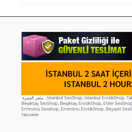
متجر المثيرة ,
İstanbul SexShop
,
İstanbul ErotikShop
,
Ta
Beşiktaş SexShop
,
Beşiktaş ErotikShop
,
Etiler SexSho
Eminönü Sexshop
,
Eminönü ErotikShop
,
Beyazıt Sex
таксиме