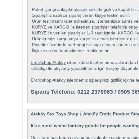
Paket içeriği anlaşılmayacak şekilde gizli ve kapalı bir 
Şiparişiniz sadece şipariş veren kişiye teslim edilir.
Ürün teslimatını ister adresinize, istersenizde adres v
KURYE ve KARGO ile istenen şiparişler telefonla onay 
KURYE ile verilen şiparişler 1-3 saat içinde, KARGO ile 
Ürünlerimizi kargo veya kurye ile almak isterseniz gizli
Paketler üzerinde herhangi bir logo olması canınızı sık
İlişkilerinizi ve fantazilerinizi renklendirin.
Erotikshop Ataköy
sitemizdeki telefon numaralarından hiç
rahatlığı ile alışveriş yapabilmeniz için herşey düşünül
Eroticshop Ataköy
işletmemiz şiparişinizi gizlilik içinde 
Sipariş Telefonu: 0212 2378063 / 0505 3
/
Ataköy Sex Toys Shop
Ataköy Erotic Product Sto
It's a store where fantasy goods for people wanting 
Our store has been serving our valuable customers sinc