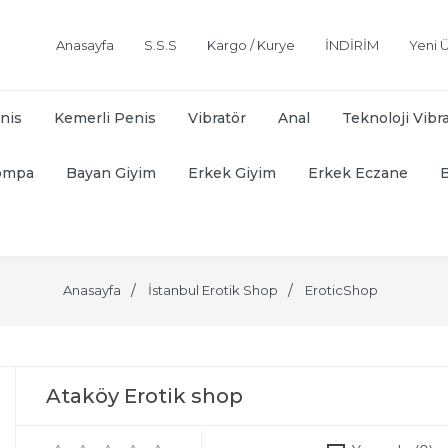
Anasayfa
S.S.S
Kargo / Kurye
İNDİRİM
Yeni Ü
nis
Kemerli Penis
Vibratör
Anal
Teknoloji Vibr
ompa
Bayan Giyim
Erkek Giyim
Erkek Eczane
Anasayfa
İstanbul Erotik Shop
EroticShop
Ataköy Erotik shop