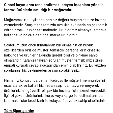
Cinsel hayatlarını renklendirmek isteyen insanlara yönelik
fantazi ürünlerin satıldığı bir mağazadır.
Mağazamız 1990 yılından beri siz değerli müşterilerimize hizmet
vermektedir. Satış mağazamızda özellikle avrupada en çok tercih
edilen erotik ürünler satılmaktadır. Ürünlerimiz almanya, amerika,
hollanda ve belçika dan ithal marka ürünlerdir.
Sektörümüzün öncü firmalardan biri olmasının en büyük
özelliklerden biriside müşteri temsilcisi personellerin cinsellik
hakkında ve ürünler hakkında gerekli bilgi ve birikime sahip
olmalarıdır. Kafanıza takılan soruları müşteri temsilcimiz sizinle
empati kurarak cevaplayacağından emin olabilirsiniz. Bu yüzden
sorularınızı hiç çekinmeden arayıp sorabilirsiniz.
Firmamız konusunda uzman kadrosu ile müşteri memnuniyetini
esas alarak ve kaliteli hizmet anlayışından taviz vermeyerek
ürünlerinizi en güvenilir bir şekilde teslimat için hizmet verecektir.
İlginizi çeken Ürünlerimizi kurye veya kargo ile teslimat anında
ister nakit ister kredi kartı ile kolayca ödeyerek sahip olabilirsiniz.
Tüm Şiparişlerde;