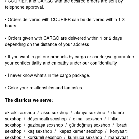
• COURİER and CARGO with the desired orders are sent by
telephone approval.
• Orders delivered with COURİER can be delivered within 1-3
hours.
• Orders given with CARGO are delivered within 1 or 2 days
depending on the distance of your address
• If you want to get our products by cargo or courier,we guarantee
your confidentiality and empathy under our confidentiality
• I never know what's in the cargo package.
• Color your relationships and fantasies.
The districts we serve:
akseki sexshop / aksu sexshop / alanya sexshop / demre
sexshop / döşemealtı sexshop / elmalı sexshop / finike
sexshop / gazipaşa sexshop / gündoğmuş sexshop / ibradı
sexshop / kaş sexshop / kepez kemer sexshop / konyaaltı
sexshop / korkuteli sexshop / kumluca sexshop / manavgat