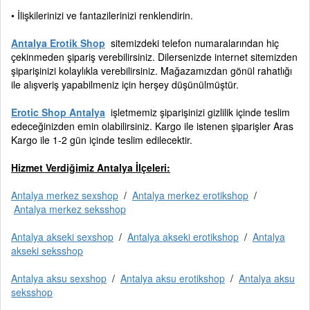
• İlişkilerinizi ve fantazilerinizi renklendirin.
Antalya Erotik Shop
sitemizdeki telefon numaralarından hiç
çekinmeden şipariş verebilirsiniz. Dilersenizde internet sitemizden
şiparişinizi kolaylıkla verebilirsiniz. Mağazamızdan gönül rahatlığı
ile alışveriş yapabilmeniz için herşey düşünülmüştür.
Erotic Shop Antalya
işletmemiz şiparişinizi gizlilik içinde teslim
edeceğinizden emin olabilirsiniz. Kargo ile istenen şiparişler Aras
Kargo ile 1-2 gün içinde teslim edilecektir.
Hizmet Verdiğimiz Antalya İlçeleri:
Antalya merkez sexshop
/
Antalya merkez erotikshop
/
Antalya merkez seksshop
Antalya akseki sexshop
/
Antalya akseki erotikshop
/
Antalya
akseki seksshop
Antalya aksu sexshop
/
Antalya aksu erotikshop
/
Antalya aksu
seksshop