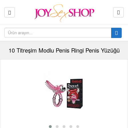
10 Titreşim Modlu Penis Ringi Penis Yüzüğü