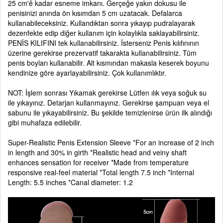
25 cm'ê kadar esneme imkanı. Gerçeğe yakın dokusu ile
penisinizi anında ön kısımdan 5 cm uzatacak. Defalarca
kullanabileceksiniz. Kullandıktan sonra yıkayıp pudralayarak
dezenfekte edip diğer kullanım için kolaylıkla saklayabilirsiniz.
PENİS KILIFINI tek kullanabilirsiniz. İsterseniz Penis kılıfınının
üzerine gerekirse prezervatif takarakta kullanabilirsiniz. Tüm
penis boyları kullanabilir. Alt kısmından makasla keserek boyunu
kendinize göre ayarlayabilirsiniz. Çok kullanımlıktır.
NOT: İşlem sonrası Yıkamak gerekirse Lütfen ılık veya soğuk su
ile yıkayınız. Detarjan kullanmayınız. Gerekirse şampuan veya el
sabunu ile yıkayabilirsiniz. Bu şekilde temizlenirse ürün ilk alındığı
gibi muhafaza edilebilir.
Super-Realistic Penis Extension Sleeve *For an increase of 2 inch
in length and 30% in girth *Realistic head and veiny shaft
enhances sensation for receiver *Made from temperature
responsive real-feel material *Total length 7.5 inch *Internal
Length: 5.5 inches *Canal diameter: 1.2