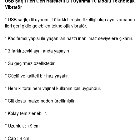
USB Şarjlı İleri Geri Hareketli Dil Uyarımlı 10 Modlu Teknolojik
Vibratör
* USB şarjlı, dil uyarımlı 10farklı titreşim özelliği olup aynı zamanda
ileri geri gidip gelebilen teknolojik vibratör.
* Kadifemsi yapısı ile yaşanılan hazzı inanılmaz seviyelere çıkarın.
* 3 farklı zevki aynı anda yaşayın
* Su geçirmez özelliktedir.
* Güçlü ve kaliteli bir haz yaşatır.
* Hem klitoral hem vajinal kullanım için uygundur.
* Cilt dostu malzemeden üretilmiştir.
* Kolay temizlenebilir.
* Uzunluk : 19 cm
* Çap : 4 cm